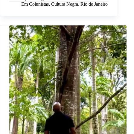
Em
Colunistas
,
Cultura Negra
,
Rio de Janeiro