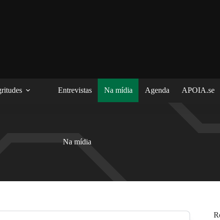
ritudes
Entrevistas
Na mídia
Agenda
APOIA.se
Na mídia
R