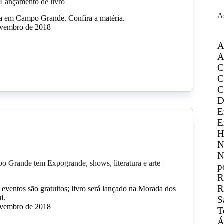
 Lançamento de livro
A
da em Campo Grande. Confira a matéria.
ovembro de 2018
A
A
C
C
C
D
E
E
H
N
N
 Grande tem Expogrande, shows, literatura e arte
p
R
R
 eventos são gratuitos; livro será lançado na Morada dos
i.
S
ovembro de 2018
T
Á