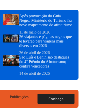
Após provocação do Guia
Negro, Ministério do Turismo faz
novo mapeamento do afroturismo
11 de maio de 2026
26 viajantes e páginas negras que
te levarão para viagens mais
diversas em 2026
26 de abril de 2026
São Luís e Benin são destaques
do 4° Prêmio do Afroturismo;
confira vencedores
14 de abril de 2026
Publicações
Conheça