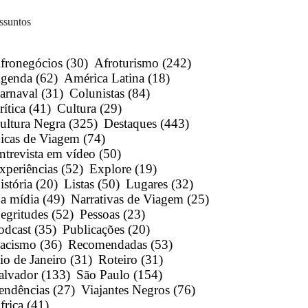
ssuntos
fronegócios
(30)
Afroturismo
(242)
genda
(62)
América Latina
(18)
arnaval
(31)
Colunistas
(84)
rítica
(41)
Cultura
(29)
ultura Negra
(325)
Destaques
(443)
icas de Viagem
(74)
ntrevista em vídeo
(50)
xperiências
(52)
Explore
(19)
istória
(20)
Listas
(50)
Lugares
(32)
a mídia
(49)
Narrativas de Viagem
(25)
egritudes
(52)
Pessoas
(23)
odcast
(35)
Publicações
(20)
acismo
(36)
Recomendadas
(53)
io de Janeiro
(31)
Roteiro
(31)
alvador
(133)
São Paulo
(154)
endências
(27)
Viajantes Negros
(76)
frica
(41)