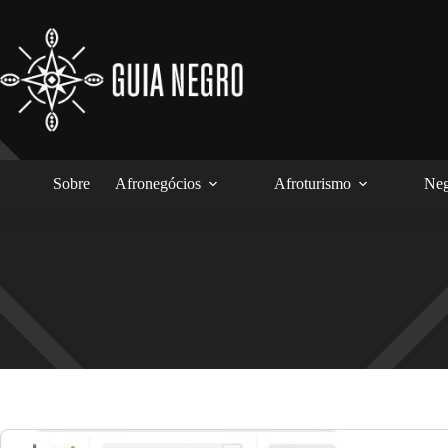
Pular
para
o
conteúdo
Sobre
Afronegócios
Afroturismo
Neg