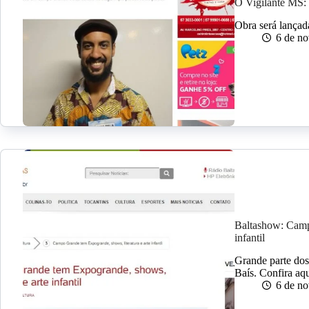
O Vigilante MS:
Obra será lança
6 de n
Baltashow: Campo
infantil
Grande parte dos
Baís. Confira aqu
6 de n