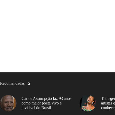
Recomendadas
Carlos Assumpção faz 93 anos
Trânsgen
como maior poeta vivo e
artistas
invisível do Brasil
conhece