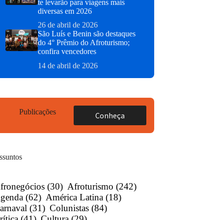
te levarão para viagens mais
diversas em 2026
26 de abril de 2026
São Luís e Benin são destaques
do 4° Prêmio do Afroturismo;
confira vencedores
14 de abril de 2026
Publicações
Conheça
ssuntos
fronegócios
(30)
Afroturismo
(242)
genda
(62)
América Latina
(18)
arnaval
(31)
Colunistas
(84)
rítica
(41)
Cultura
(29)