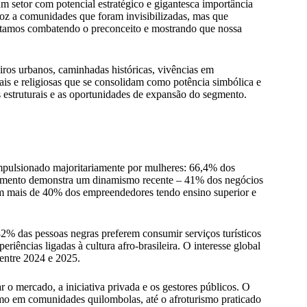
 setor com potencial estratégico e gigantesca importância
o voz a comunidades que foram invisibilizadas, mas que
estamos combatendo o preconceito e mostrando que nossa
iros urbanos, caminhadas históricas, vivências em
ais e religiosas que se consolidam como potência simbólica e
 estruturais e as oportunidades de expansão do segmento.
impulsionado majoritariamente por mulheres: 66,4% dos
egmento demonstra um dinamismo recente – 41% dos negócios
 com mais de 40% dos empreendedores tendo ensino superior e
 das pessoas negras preferem consumir serviços turísticos
iências ligadas à cultura afro-brasileira. O interesse global
entre 2024 e 2025.
r o mercado, a iniciativa privada e os gestores públicos. O
ismo em comunidades quilombolas, até o afroturismo praticado