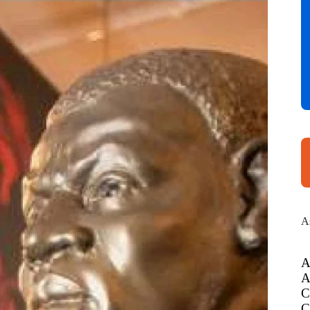
A
A
A
C
C