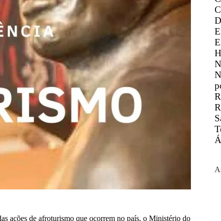
C
D
E
E
H
N
N
p
R
R
S
T
Á
A
s ações de afroturismo que ocorrem no país, o Ministério do