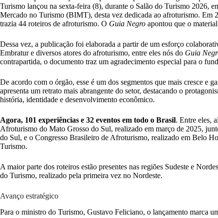
Turismo lançou na sexta-feira (8), durante o Salão do Turismo 2026, em
Mercado no Turismo (BIMT), desta vez dedicada ao afroturismo. Em 2
trazia 44 roteiros de afroturismo. O
Guia Negro
apontou que o material 
Dessa vez, a publicação foi elaborada a partir de um esforço colaborat
Embratur e diversos atores do afroturismo, entre eles nós do
Guia Negr
contrapartida, o documento traz um agradecimento especial para o fun
De acordo com o órgão, esse é um dos segmentos que mais cresce e g
apresenta um retrato mais abrangente do setor, destacando o protagonis
história, identidade e desenvolvimento econômico.
Agora, 101 experiências e 32 eventos em todo o Brasil
. Entre eles, 
Afroturismo do Mato Grosso do Sul, realizado em março de 2025, ju
do Sul, e o Congresso Brasileiro de Afroturismo, realizado em Belo 
Turismo.
A maior parte dos roteiros estão presentes nas regiões Sudeste e Norde
do Turismo, realizado pela primeira vez no Nordeste.
Avanço estratégico
Para o ministro do Turismo, Gustavo Feliciano, o lançamento marca um