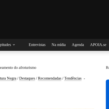
ritudes
Entrevistas
Na mídia
Agenda
APOIA.se
eamento do afroturismo
R
tura Negra
/
Destaques
/
Recomendadas
/
Tendências