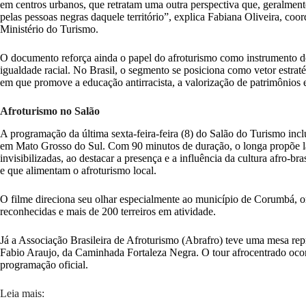
em centros urbanos, que retratam uma outra perspectiva que, geralmen
pelas pessoas negras daquele território”, explica Fabiana Oliveira, coo
Ministério do Turismo.
O documento reforça ainda o papel do afroturismo como instrumento d
igualdade racial. No Brasil, o segmento se posiciona como vetor estr
em que promove a educação antirracista, a valorização de patrimônios 
Afroturismo no Salão
A programação da última sexta-feira-feira (8) do Salão do Turismo inc
em Mato Grosso do Sul. Com 90 minutos de duração, o longa propõe lan
invisibilizadas, ao destacar a presença e a influência da cultura afro-br
e que alimentam o afroturismo local.
O filme direciona seu olhar especialmente ao município de Corumbá, 
reconhecidas e mais de 200 terreiros em atividade.
Já a Associação Brasileira de Afroturismo (Abrafro) teve uma mesa re
Fabio Araujo, da Caminhada Fortaleza Negra. O tour afrocentrado ocor
programação oficial.
Leia mais: