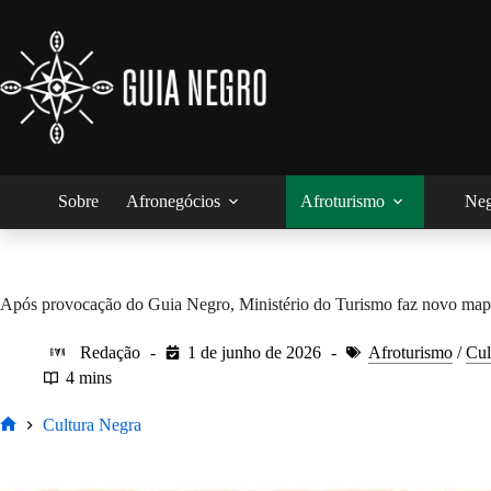
Pular
para
o
conteúdo
Sobre
Afronegócios
Afroturismo
Neg
Após provocação do Guia Negro, Ministério do Turismo faz novo map
Redação
1 de junho de 2026
Afroturismo
/
Cul
4 mins
Cultura Negra
Home