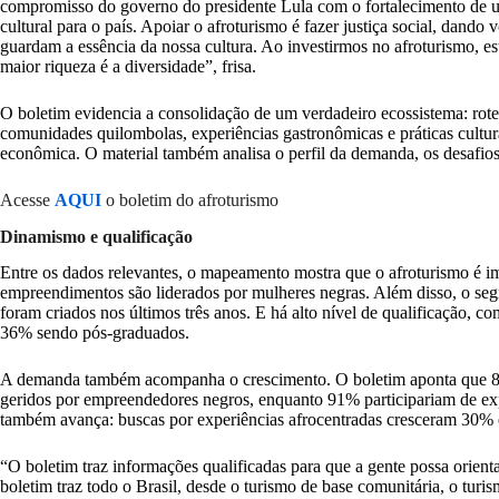
compromisso do governo do presidente Lula com o fortalecimento de um
cultural para o país. Apoiar o afroturismo é fazer justiça social, dand
guardam a essência da nossa cultura. Ao investirmos no afroturismo, 
maior riqueza é a diversidade”, frisa.
O boletim evidencia a consolidação de um verdadeiro ecossistema: rote
comunidades quilombolas, experiências gastronômicas e práticas cultur
econômica. O material também analisa o perfil da demanda, os desafios
Acesse
AQUI
o boletim do afroturismo
Dinamismo e qualificação
Entre os dados relevantes, o mapeamento mostra que o afroturismo é 
empreendimentos são liderados por mulheres negras. Além disso, o s
foram criados nos últimos três anos. E há alto nível de qualificação,
36% sendo pós-graduados.
A demanda também acompanha o crescimento. O boletim aponta que 82%
geridos por empreendedores negros, enquanto 91% participariam de exper
também avança: buscas por experiências afrocentradas cresceram 30% 
“O boletim traz informações qualificadas para que a gente possa orienta
boletim traz todo o Brasil, desde o turismo de base comunitária, o tur