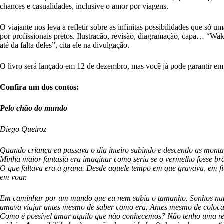
chances e casualidades, inclusive o amor por viagens.
O viajante nos leva a refletir sobre as infinitas possibilidades que só
por profissionais pretos. Ilustracão, revisão, diagramação, capa… “Waka
até da falta deles”, cita ele na divulgação.
O livro será lançado em 12 de dezembro, mas você já pode garantir e
Confira um dos contos:
Pelo chão do mundo
Diego Queiroz
Quando criança eu passava o dia inteiro subindo e descendo as mont
Minha maior fantasia era imaginar como seria se o vermelho fosse br
O que faltava era a grana. Desde aquele tempo em que gravava, em fi
em voar.
Em caminhar por um mundo que eu nem sabia o tamanho. Sonhos nunc
amava viajar antes mesmo de saber como era. Antes mesmo de colocar
Como é possível amar aquilo que não conhecemos? Não tenho uma res