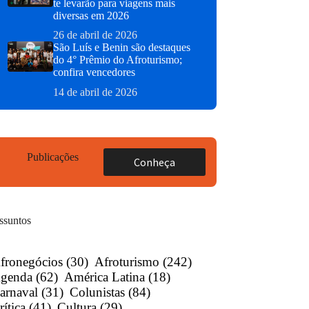
te levarão para viagens mais
diversas em 2026
26 de abril de 2026
São Luís e Benin são destaques
do 4° Prêmio do Afroturismo;
confira vencedores
14 de abril de 2026
Publicações
Conheça
ssuntos
fronegócios
(30)
Afroturismo
(242)
genda
(62)
América Latina
(18)
arnaval
(31)
Colunistas
(84)
rítica
(41)
Cultura
(29)