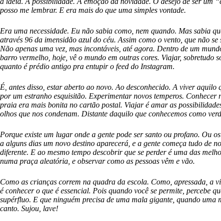
a ideia. A possibilidade. A emoção da novidade. O desejo de ser um
posso me lembrar. E era mais do que uma simples vontade.
Era uma necessidade. Eu não sabia como, nem quando. Mas sabia que 
através 96 da imensidão azul do céu. Assim como o vento, que não se s
Não apenas uma vez, mas incontáveis, até agora. Dentro de um mundo 
barro vermelho, hoje, vê o mundo em outras cores. Viajar, sobretudo s
quanto é prédio antigo pra entupir o feed do Instagram.
É, antes disso, estar aberto ao novo. Ao desconhecido. A viver aquilo
por um estranho esquisitão. Experimentar novos temperos. Conhecer n
praia era mais bonita no cartão postal. Viajar é amar as possibilidad
olhos que nos condenam. Distante daquilo que conhecemos como verd
Porque existe um lugar onde a gente pode ser santo ou profano. Ou os
a alguns dias um novo destino aparecerá, e a gente começa tudo de nov
diferente. E ao mesmo tempo descobrir que se perder é uma das melho
numa praça aleatória, e observar como as pessoas vêm e vão.
Como as crianças correm na quadra da escola. Como, apressada, a vid
é conhecer o que é essencial. Pois quando você se permite, percebe qu
supérfluo. E que ninguém precisa de uma mala gigante, quando uma m
canto. Sujou, lave!