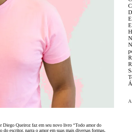
C
D
E
E
H
N
N
p
R
R
S
T
Á
A
tor Diego Queiroz faz em seu novo livro “Todo amor do
do do escritor, narra o amor em suas mais diversas formas,