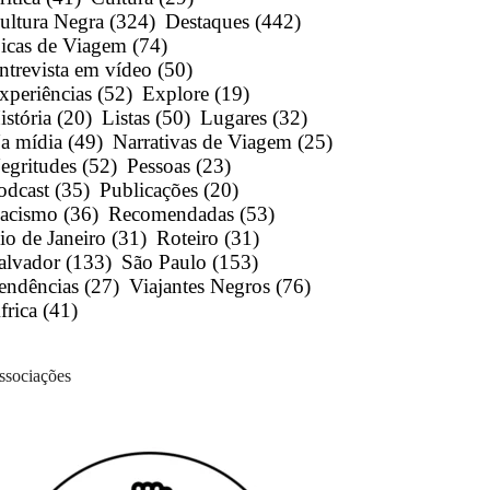
ultura Negra
(324)
Destaques
(442)
icas de Viagem
(74)
ntrevista em vídeo
(50)
xperiências
(52)
Explore
(19)
istória
(20)
Listas
(50)
Lugares
(32)
a mídia
(49)
Narrativas de Viagem
(25)
egritudes
(52)
Pessoas
(23)
odcast
(35)
Publicações
(20)
acismo
(36)
Recomendadas
(53)
io de Janeiro
(31)
Roteiro
(31)
alvador
(133)
São Paulo
(153)
endências
(27)
Viajantes Negros
(76)
frica
(41)
ssociações