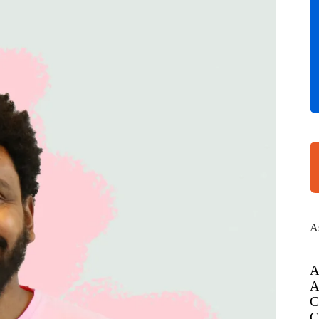
A
A
A
C
C