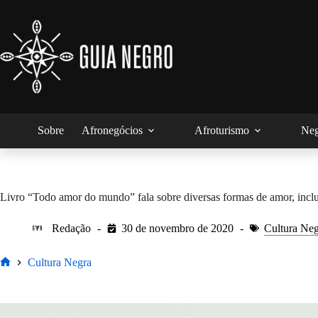
Pular
para
o
conteúdo
Sobre
Afronegócios
Afroturismo
Neg
Livro “Todo amor do mundo” fala sobre diversas formas de amor, incl
Redação
30 de novembro de 2020
Cultura Ne
Cultura Negra
Home