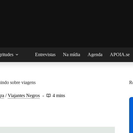
ritudes
Entrevistas
Na mídia
Agenda
APOIA.se
uindo sobre viagens
R
gra
/
Viajantes Negros
4 mins