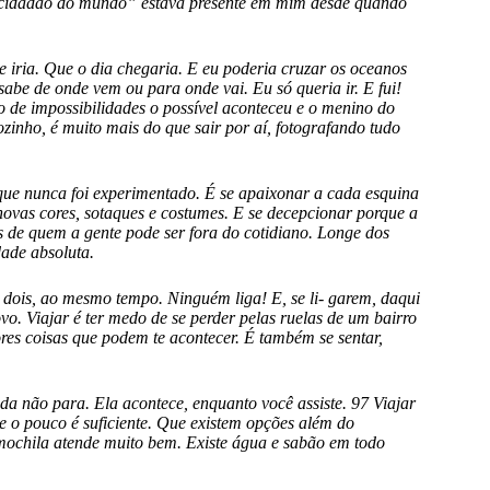
 “cidadão do mundo” estava presente em mim desde quando
iria. Que o dia chegaria. E eu poderia cruzar os oceanos
abe de onde vem ou para onde vai. Eu só queria ir. E fui!
de impossibilidades o possível aconteceu e o menino do
ozinho, é muito mais do que sair por aí, fotografando tudo
 que nunca foi experimentado. É se apaixonar a cada esquina
ovas cores, sotaques e costumes. E se decepcionar porque a
es de quem a gente pode ser fora do cotidiano. Longe dos
ade absoluta.
 dois, ao mesmo tempo. Ninguém liga! E, se li- garem, daqui
o. Viajar é ter medo de se perder pelas ruelas de um bairro
res coisas que podem te acontecer. É também se sentar,
a não para. Ela acontece, enquanto você assiste. 97 Viajar
e o pouco é suficiente. Que existem opções além do
ochila atende muito bem. Existe água e sabão em todo