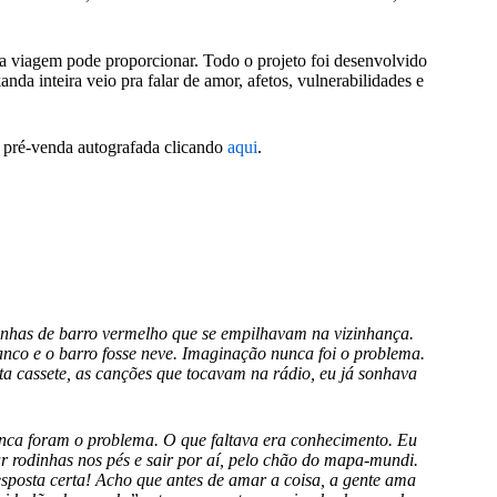
 uma viagem pode proporcionar. Todo o projeto foi desenvolvido
nda inteira veio pra falar de amor, afetos, vulnerabilidades e
m pré-venda autografada clicando
aqui
.
anhas de barro vermelho que se empilhavam na vizinhança.
anco e o barro fosse neve. Imaginação nunca foi o problema.
ta cassete, as canções que tocavam na rádio, eu já sonhava
a foram o problema. O que faltava era conhecimento. Eu
 rodinhas nos pés e sair por aí, pelo chão do mapa-mundi.
posta certa! Acho que antes de amar a coisa, a gente ama