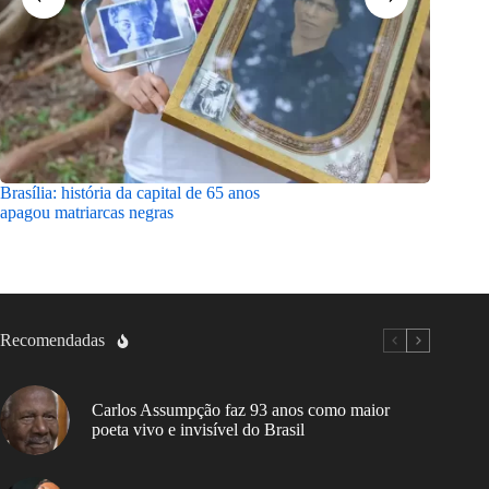
Brasília: história da capital de 65 anos
São Luís
apagou matriarcas negras
confira 
Recomendadas
Carlos Assumpção faz 93 anos como maior
poeta vivo e invisível do Brasil