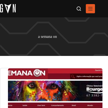
Pular
para
o
conteúdo
a semana on