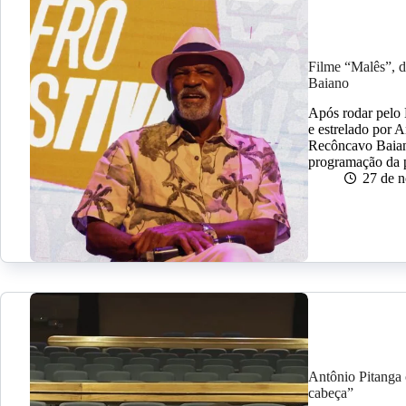
Filme “Malês”, d
Baiano
Após rodar pelo 
e estrelado por 
Recôncavo Baiano
programação da 
27 de 
Antônio Pitanga
cabeça”