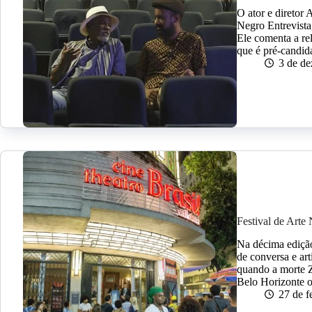
O ator e diretor
Negro Entrevista
Ele comenta a re
que é pré-candi
3 de d
Festival de Arte
Na décima edição
de conversa e ar
quando a morte 
Belo Horizonte 
27 de f