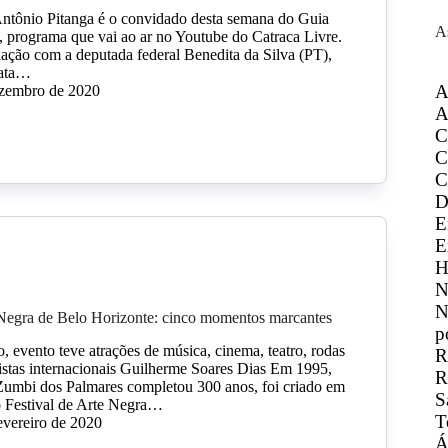
 Antônio Pitanga é o convidado desta semana do Guia
A
, programa que vai ao ar no Youtube do Catraca Livre.
lação com a deputada federal Benedita da Silva (PT),
data…
A
ezembro de 2020
A
C
C
C
D
E
E
H
N
N
 Negra de Belo Horizonte: cinco momentos marcantes
p
, evento teve atrações de música, cinema, teatro, rodas
R
tistas internacionais Guilherme Soares Dias Em 1995,
R
Zumbi dos Palmares completou 300 anos, foi criado em
S
o Festival de Arte Negra…
T
evereiro de 2020
Á