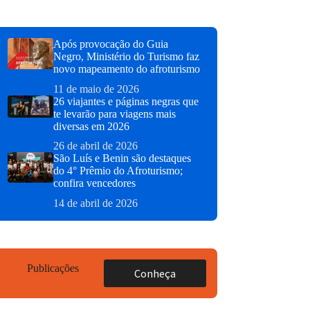
Após provocação do Guia
Negro, Ministério do Turismo faz
novo mapeamento do afroturismo
11 de maio de 2026
26 viajantes e páginas negras que
te levarão para viagens mais
diversas em 2026
26 de abril de 2026
São Luís e Benin são destaques
do 4° Prêmio do Afroturismo;
confira vencedores
14 de abril de 2026
Publicações
Conheça