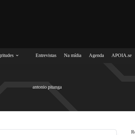
ritudes
Entrevistas
Na mídia
Agenda
APOIA.se
antonio pitanga
R