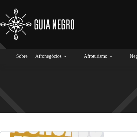
Pular
para
o
conteúdo
Sobre
Afronegócios
Afroturismo
Neg