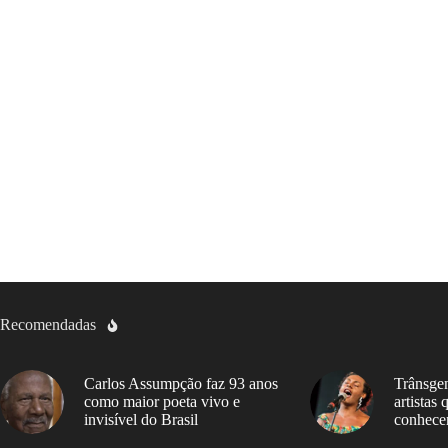
Recomendadas
Carlos Assumpção faz 93 anos
Trânsgen
como maior poeta vivo e
artistas
invisível do Brasil
conhece