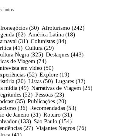
ssuntos
fronegócios
(30)
Afroturismo
(242)
genda
(62)
América Latina
(18)
arnaval
(31)
Colunistas
(84)
rítica
(41)
Cultura
(29)
ultura Negra
(325)
Destaques
(443)
icas de Viagem
(74)
ntrevista em vídeo
(50)
xperiências
(52)
Explore
(19)
istória
(20)
Listas
(50)
Lugares
(32)
a mídia
(49)
Narrativas de Viagem
(25)
egritudes
(52)
Pessoas
(23)
odcast
(35)
Publicações
(20)
acismo
(36)
Recomendadas
(53)
io de Janeiro
(31)
Roteiro
(31)
alvador
(133)
São Paulo
(154)
endências
(27)
Viajantes Negros
(76)
frica
(41)