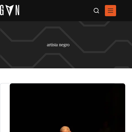
Pular
para
o
conteúdo
artista negro