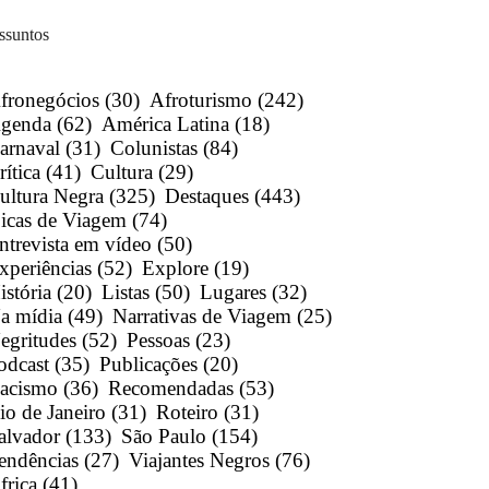
ssuntos
fronegócios
(30)
Afroturismo
(242)
genda
(62)
América Latina
(18)
arnaval
(31)
Colunistas
(84)
rítica
(41)
Cultura
(29)
ultura Negra
(325)
Destaques
(443)
icas de Viagem
(74)
ntrevista em vídeo
(50)
xperiências
(52)
Explore
(19)
istória
(20)
Listas
(50)
Lugares
(32)
a mídia
(49)
Narrativas de Viagem
(25)
egritudes
(52)
Pessoas
(23)
odcast
(35)
Publicações
(20)
acismo
(36)
Recomendadas
(53)
io de Janeiro
(31)
Roteiro
(31)
alvador
(133)
São Paulo
(154)
endências
(27)
Viajantes Negros
(76)
frica
(41)