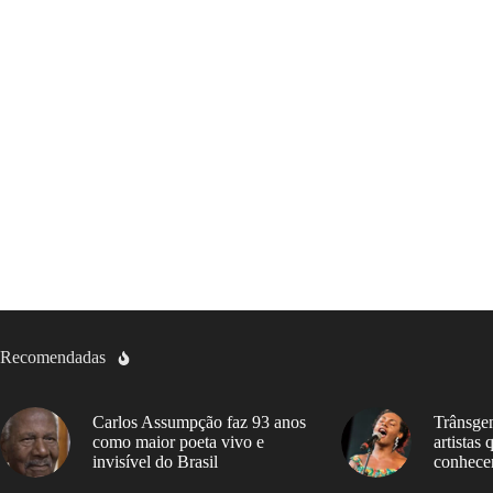
Recomendadas
Carlos Assumpção faz 93 anos
Trânsgen
como maior poeta vivo e
artistas
invisível do Brasil
conhece