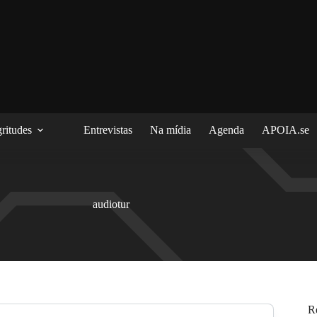
ritudes
Entrevistas
Na mídia
Agenda
APOIA.se
audiotur
R