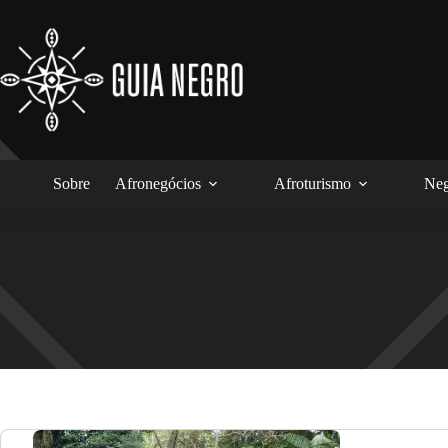
Pular
para
o
conteúdo
Sobre
Afronegócios
Afroturismo
Neg