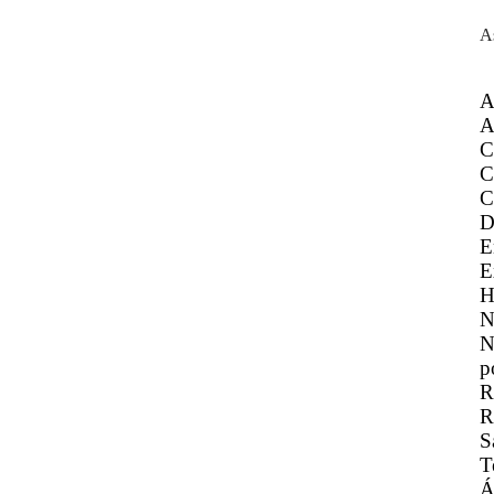
A
A
A
C
C
C
D
E
E
H
N
N
p
R
R
S
T
Á