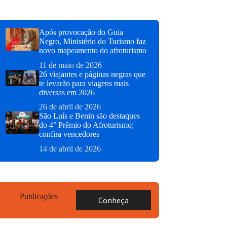
Após provocação do Guia
Negro, Ministério do Turismo faz
novo mapeamento do afroturismo
11 de maio de 2026
26 viajantes e páginas negras que
te levarão para viagens mais
diversas em 2026
26 de abril de 2026
São Luís e Benin são destaques
do 4° Prêmio do Afroturismo;
confira vencedores
14 de abril de 2026
Publicações
Conheça