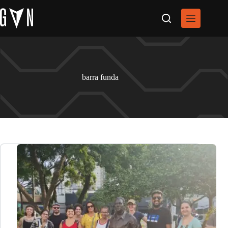
Pular
para
o
conteúdo
barra funda