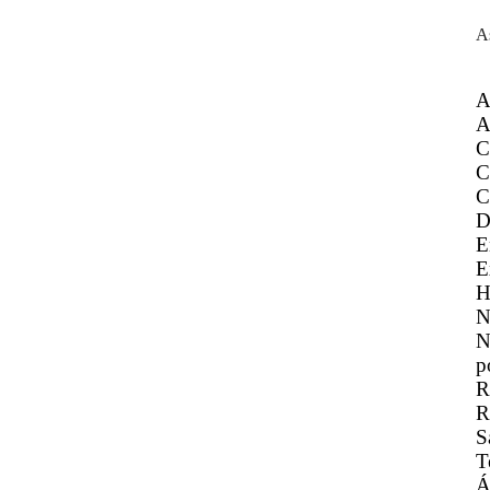
A
A
A
C
C
C
D
E
E
H
N
N
p
R
R
S
T
Á