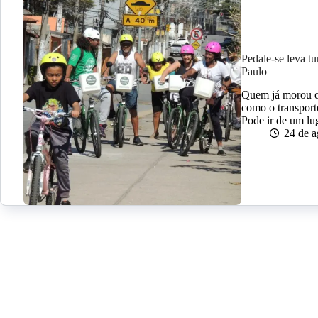
Pedale-se leva tu
Paulo
Quem já morou ou
como o transporte
Pode ir de um lu
24 de a