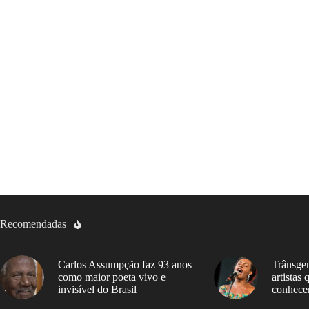
Recomendadas
Carlos Assumpção faz 93 anos
Trânsgen
como maior poeta vivo e
artistas
invisível do Brasil
conhece