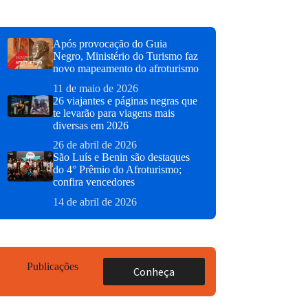
Após provocação do Guia
Negro, Ministério do Turismo faz
novo mapeamento do afroturismo
11 de maio de 2026
26 viajantes e páginas negras que
te levarão para viagens mais
diversas em 2026
26 de abril de 2026
São Luís e Benin são destaques
do 4° Prêmio do Afroturismo;
confira vencedores
14 de abril de 2026
Publicações
Conheça