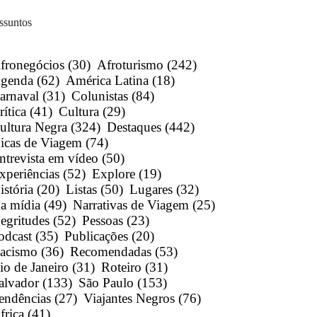
ssuntos
fronegócios
(30)
Afroturismo
(242)
genda
(62)
América Latina
(18)
arnaval
(31)
Colunistas
(84)
rítica
(41)
Cultura
(29)
ultura Negra
(324)
Destaques
(442)
icas de Viagem
(74)
ntrevista em vídeo
(50)
xperiências
(52)
Explore
(19)
istória
(20)
Listas
(50)
Lugares
(32)
a mídia
(49)
Narrativas de Viagem
(25)
egritudes
(52)
Pessoas
(23)
odcast
(35)
Publicações
(20)
acismo
(36)
Recomendadas
(53)
io de Janeiro
(31)
Roteiro
(31)
alvador
(133)
São Paulo
(153)
endências
(27)
Viajantes Negros
(76)
frica
(41)