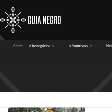
Pular
para
o
conteúdo
Sobre
Afronegócios
Afroturismo
Neg