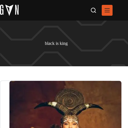
Pular
para
o
conteúdo
black is king