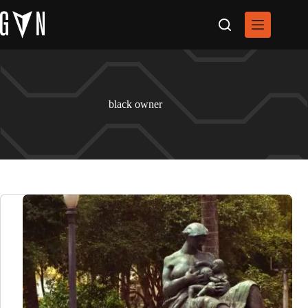
Pular
para
o
conteúdo
black owner