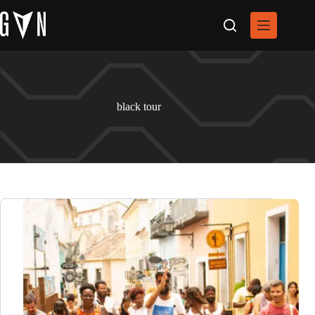
Pular
para
o
conteúdo
black tour