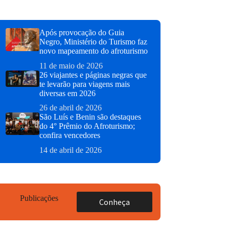
Após provocação do Guia
Negro, Ministério do Turismo faz
novo mapeamento do afroturismo
11 de maio de 2026
26 viajantes e páginas negras que
te levarão para viagens mais
diversas em 2026
26 de abril de 2026
São Luís e Benin são destaques
do 4° Prêmio do Afroturismo;
confira vencedores
14 de abril de 2026
Publicações
Conheça