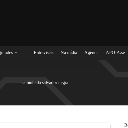
ritudes
Entrevistas
Na mídia
Agenda
APOIA.se
caminhada salvador negra
R