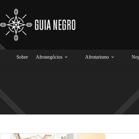
Pular
para
o
conteúdo
Sobre
Afronegócios
Afroturismo
Neg