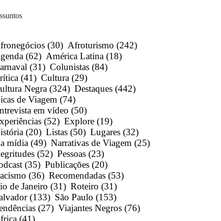
ssuntos
fronegócios
(30)
Afroturismo
(242)
genda
(62)
América Latina
(18)
arnaval
(31)
Colunistas
(84)
rítica
(41)
Cultura
(29)
ultura Negra
(324)
Destaques
(442)
icas de Viagem
(74)
ntrevista em vídeo
(50)
xperiências
(52)
Explore
(19)
istória
(20)
Listas
(50)
Lugares
(32)
a mídia
(49)
Narrativas de Viagem
(25)
egritudes
(52)
Pessoas
(23)
odcast
(35)
Publicações
(20)
acismo
(36)
Recomendadas
(53)
io de Janeiro
(31)
Roteiro
(31)
alvador
(133)
São Paulo
(153)
endências
(27)
Viajantes Negros
(76)
frica
(41)