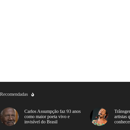
Recomendadas
Carlos Assumpção faz 93 anos
Trânsgen
como maior poeta vivo e
artistas
invisível do Brasil
conhece