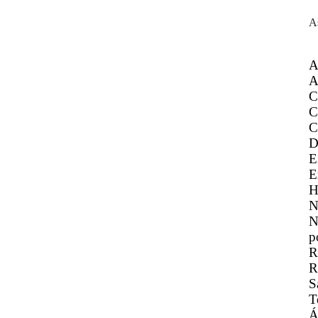
A
A
A
C
C
C
D
E
E
H
N
N
p
R
R
S
T
Á