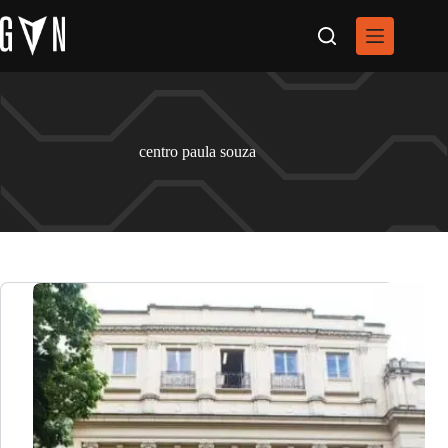
Pular
para
o
conteúdo
centro paula souza