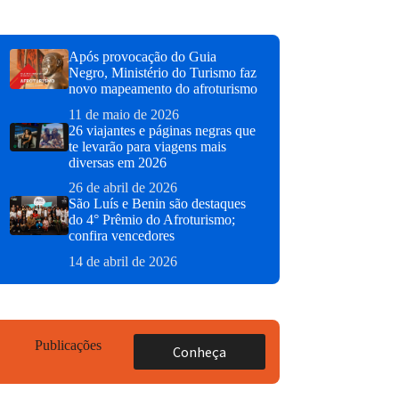
Após provocação do Guia
Negro, Ministério do Turismo faz
novo mapeamento do afroturismo
11 de maio de 2026
26 viajantes e páginas negras que
te levarão para viagens mais
diversas em 2026
26 de abril de 2026
São Luís e Benin são destaques
do 4° Prêmio do Afroturismo;
confira vencedores
14 de abril de 2026
Publicações
Conheça