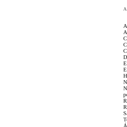
A
A
A
C
C
C
D
E
E
H
N
N
p
R
R
S
T
Á