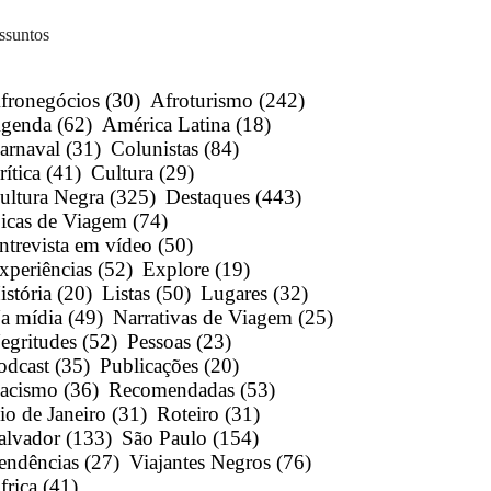
ssuntos
fronegócios
(30)
Afroturismo
(242)
genda
(62)
América Latina
(18)
arnaval
(31)
Colunistas
(84)
rítica
(41)
Cultura
(29)
ultura Negra
(325)
Destaques
(443)
icas de Viagem
(74)
ntrevista em vídeo
(50)
xperiências
(52)
Explore
(19)
istória
(20)
Listas
(50)
Lugares
(32)
a mídia
(49)
Narrativas de Viagem
(25)
egritudes
(52)
Pessoas
(23)
odcast
(35)
Publicações
(20)
acismo
(36)
Recomendadas
(53)
io de Janeiro
(31)
Roteiro
(31)
alvador
(133)
São Paulo
(154)
endências
(27)
Viajantes Negros
(76)
frica
(41)