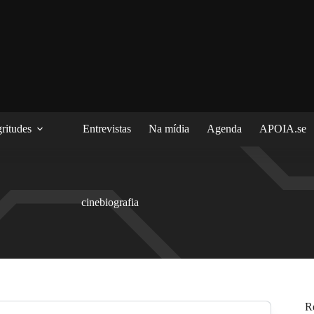
ritudes
Entrevistas
Na mídia
Agenda
APOIA.se
cinebiografia
R