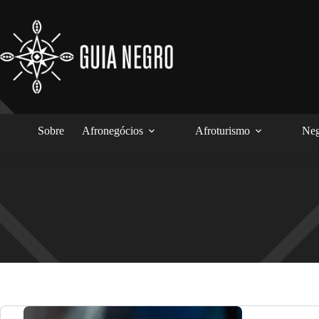
Pular
para
o
conteúdo
Sobre
Afronegócios
Afroturismo
Neg