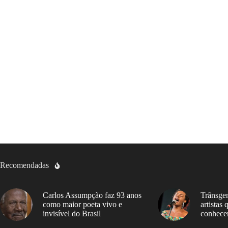
Recomendadas
Carlos Assumpção faz 93 anos
Trânsgen
como maior poeta vivo e
artistas
invisível do Brasil
conhece