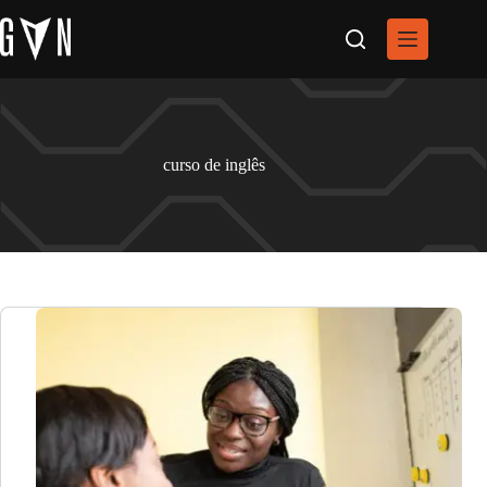
Pular
para
o
conteúdo
curso de inglês