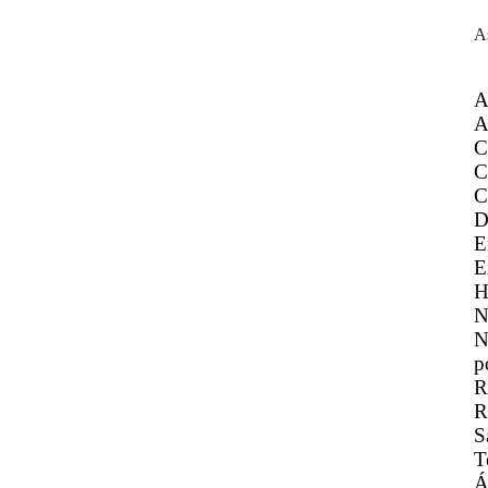
A
A
A
C
C
C
D
E
E
H
N
N
p
R
R
S
T
Á