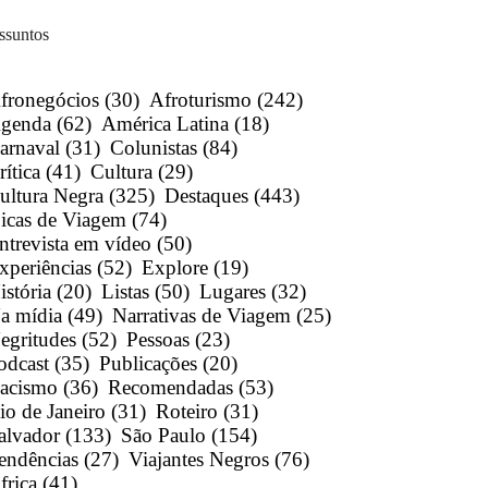
ssuntos
fronegócios
(30)
Afroturismo
(242)
genda
(62)
América Latina
(18)
arnaval
(31)
Colunistas
(84)
rítica
(41)
Cultura
(29)
ultura Negra
(325)
Destaques
(443)
icas de Viagem
(74)
ntrevista em vídeo
(50)
xperiências
(52)
Explore
(19)
istória
(20)
Listas
(50)
Lugares
(32)
a mídia
(49)
Narrativas de Viagem
(25)
egritudes
(52)
Pessoas
(23)
odcast
(35)
Publicações
(20)
acismo
(36)
Recomendadas
(53)
io de Janeiro
(31)
Roteiro
(31)
alvador
(133)
São Paulo
(154)
endências
(27)
Viajantes Negros
(76)
frica
(41)