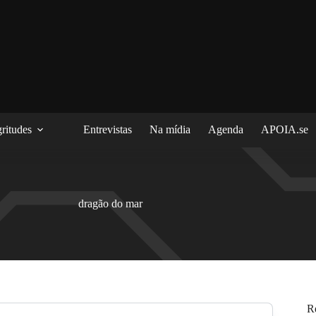
ritudes
Entrevistas
Na mídia
Agenda
APOIA.se
dragão do mar
R