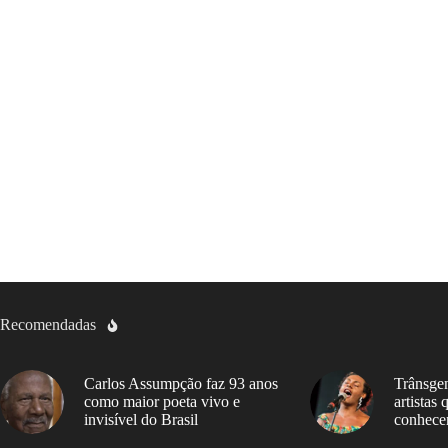
Recomendadas
Carlos Assumpção faz 93 anos
Trânsgen
como maior poeta vivo e
artistas
invisível do Brasil
conhece