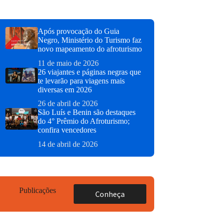
Após provocação do Guia
Negro, Ministério do Turismo faz
novo mapeamento do afroturismo
11 de maio de 2026
26 viajantes e páginas negras que
te levarão para viagens mais
diversas em 2026
26 de abril de 2026
São Luís e Benin são destaques
do 4° Prêmio do Afroturismo;
confira vencedores
14 de abril de 2026
Publicações
Conheça