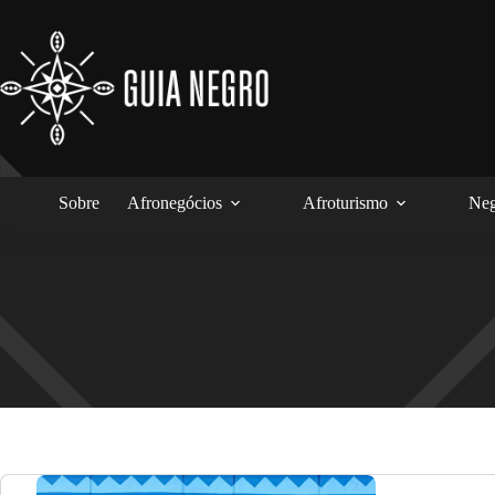
Pular
para
o
conteúdo
Sobre
Afronegócios
Afroturismo
Neg