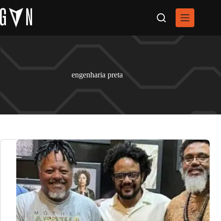
Pular
para
o
conteúdo
engenharia preta