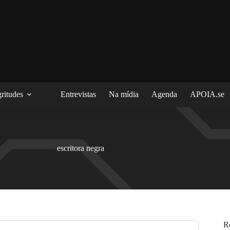
ritudes
Entrevistas
Na mídia
Agenda
APOIA.se
escritora negra
R