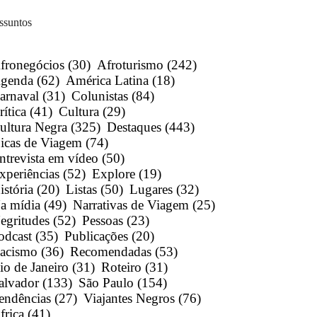
ssuntos
fronegócios
(30)
Afroturismo
(242)
genda
(62)
América Latina
(18)
arnaval
(31)
Colunistas
(84)
rítica
(41)
Cultura
(29)
ultura Negra
(325)
Destaques
(443)
icas de Viagem
(74)
ntrevista em vídeo
(50)
xperiências
(52)
Explore
(19)
istória
(20)
Listas
(50)
Lugares
(32)
a mídia
(49)
Narrativas de Viagem
(25)
egritudes
(52)
Pessoas
(23)
odcast
(35)
Publicações
(20)
acismo
(36)
Recomendadas
(53)
io de Janeiro
(31)
Roteiro
(31)
alvador
(133)
São Paulo
(154)
endências
(27)
Viajantes Negros
(76)
frica
(41)