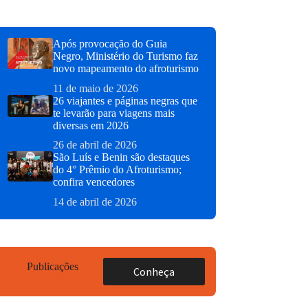
Após provocação do Guia
Negro, Ministério do Turismo faz
novo mapeamento do afroturismo
11 de maio de 2026
26 viajantes e páginas negras que
te levarão para viagens mais
diversas em 2026
26 de abril de 2026
São Luís e Benin são destaques
do 4° Prêmio do Afroturismo;
confira vencedores
14 de abril de 2026
Publicações
Conheça