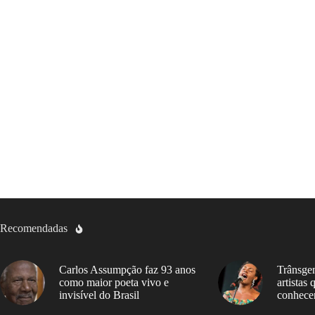
Recomendadas
Carlos Assumpção faz 93 anos
Trânsgen
como maior poeta vivo e
artistas
invisível do Brasil
conhece