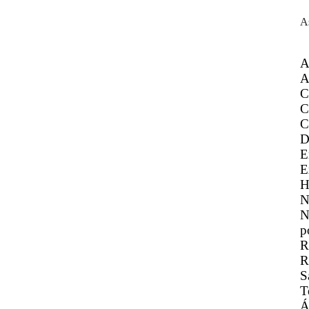
A
A
A
C
C
C
D
E
E
H
N
N
p
R
R
S
T
Á