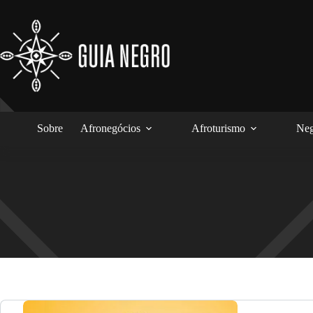
Pular
para
o
conteúdo
Sobre
Afronegócios
Afroturismo
Neg