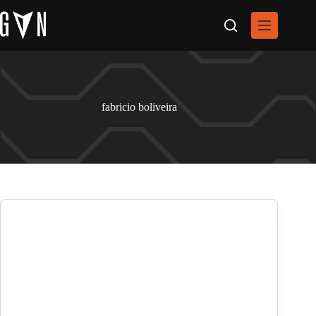
Pular
para
o
conteúdo
fabricio boliveira