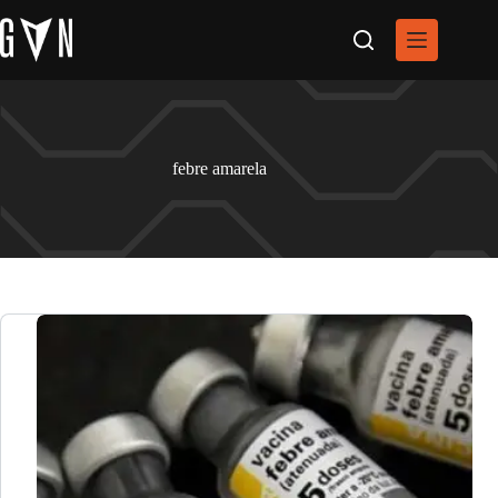
Pular
para
o
conteúdo
febre amarela