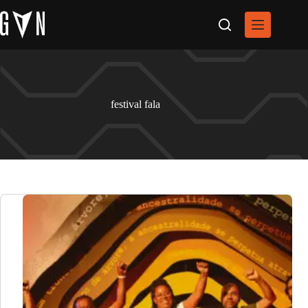
Pular
para
o
conteúdo
festival fala