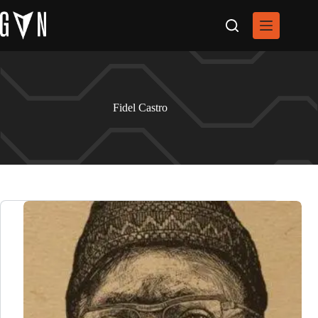
Pular
para
o
conteúdo
Fidel Castro