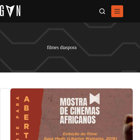
Pular
para
o
conteúdo
filmes diaspora