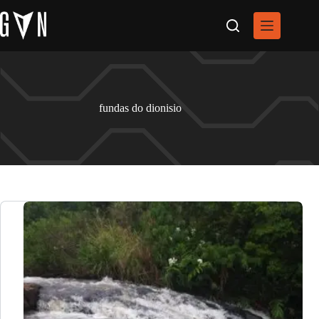
Pular
para
o
conteúdo
fundas do dionisio