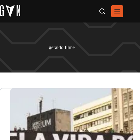
Pular
para
o
conteúdo
geraldo filme