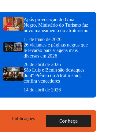
Após provocação do Guia
Negro, Ministério do Turismo faz
novo mapeamento do afroturismo
11 de maio de 2026
26 viajantes e páginas negras que
te levarão para viagens mais
diversas em 2026
26 de abril de 2026
São Luís e Benin são destaques
do 4° Prêmio do Afroturismo;
confira vencedores
14 de abril de 2026
Publicações
Conheça