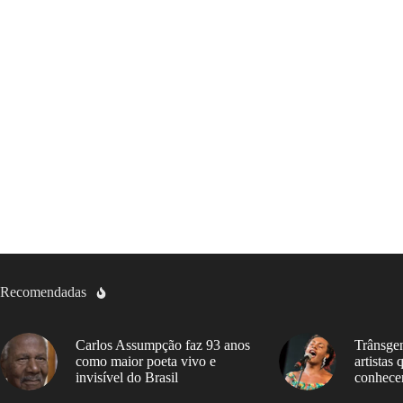
Recomendadas
Carlos Assumpção faz 93 anos
Trânsgen
como maior poeta vivo e
artistas
invisível do Brasil
conhece