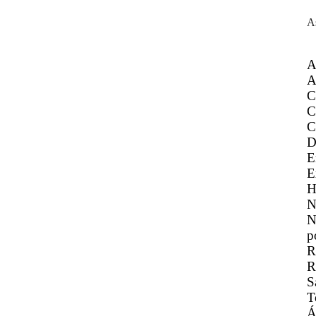
A
A
A
C
C
C
D
E
E
H
N
N
p
R
R
S
T
Á