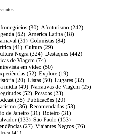
ssuntos
fronegócios
(30)
Afroturismo
(242)
genda
(62)
América Latina
(18)
arnaval
(31)
Colunistas
(84)
rítica
(41)
Cultura
(29)
ultura Negra
(324)
Destaques
(442)
icas de Viagem
(74)
ntrevista em vídeo
(50)
xperiências
(52)
Explore
(19)
istória
(20)
Listas
(50)
Lugares
(32)
a mídia
(49)
Narrativas de Viagem
(25)
egritudes
(52)
Pessoas
(23)
odcast
(35)
Publicações
(20)
acismo
(36)
Recomendadas
(53)
io de Janeiro
(31)
Roteiro
(31)
alvador
(133)
São Paulo
(153)
endências
(27)
Viajantes Negros
(76)
frica
(41)