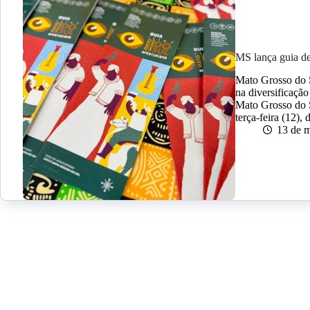
MS lança guia d
Mato Grosso do S
na diversificação
Mato Grosso do 
terça-feira (12),
13 de 