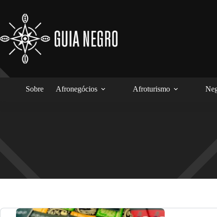
Pular
para
o
conteúdo
Sobre
Afronegócios
Afroturismo
Neg