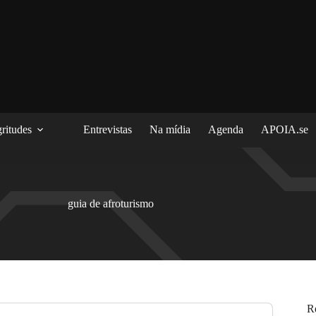
ritudes
Entrevistas
Na mídia
Agenda
APOIA.se
guia de afroturismo
R