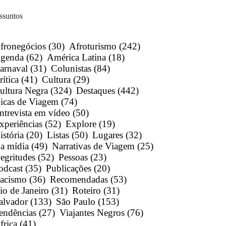
ssuntos
fronegócios
(30)
Afroturismo
(242)
genda
(62)
América Latina
(18)
arnaval
(31)
Colunistas
(84)
rítica
(41)
Cultura
(29)
ultura Negra
(324)
Destaques
(442)
icas de Viagem
(74)
ntrevista em vídeo
(50)
xperiências
(52)
Explore
(19)
istória
(20)
Listas
(50)
Lugares
(32)
a mídia
(49)
Narrativas de Viagem
(25)
egritudes
(52)
Pessoas
(23)
odcast
(35)
Publicações
(20)
acismo
(36)
Recomendadas
(53)
io de Janeiro
(31)
Roteiro
(31)
alvador
(133)
São Paulo
(153)
endências
(27)
Viajantes Negros
(76)
frica
(41)