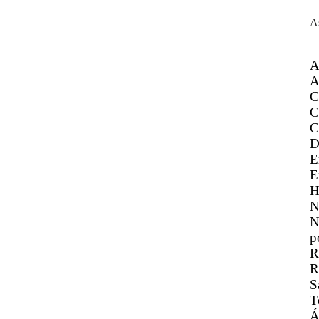
A
A
A
C
C
C
D
E
E
H
N
N
p
R
R
S
T
Á