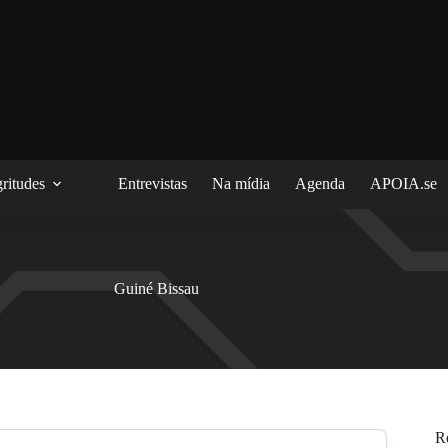
ritudes
Entrevistas
Na mídia
Agenda
APOIA.se
Guiné Bissau
R