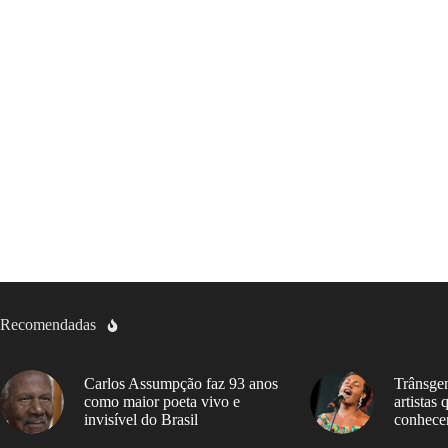
Recomendadas
Carlos Assumpção faz 93 anos
Trânsgen
como maior poeta vivo e
artistas
invisível do Brasil
conhece