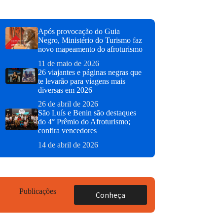
Após provocação do Guia
Negro, Ministério do Turismo faz
novo mapeamento do afroturismo
11 de maio de 2026
26 viajantes e páginas negras que
te levarão para viagens mais
diversas em 2026
26 de abril de 2026
São Luís e Benin são destaques
do 4° Prêmio do Afroturismo;
confira vencedores
14 de abril de 2026
Publicações
Conheça