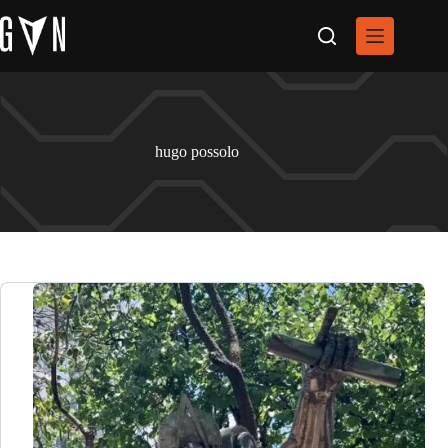
Pular
para
o
conteúdo
hugo possolo