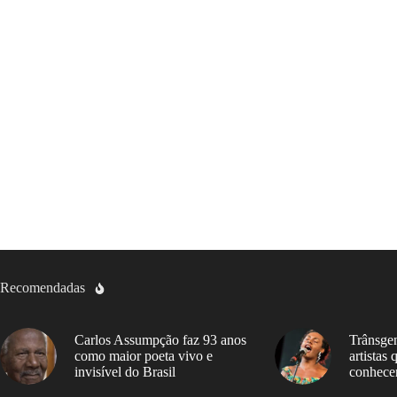
Recomendadas
Carlos Assumpção faz 93 anos
Trânsgen
como maior poeta vivo e
artistas
invisível do Brasil
conhece