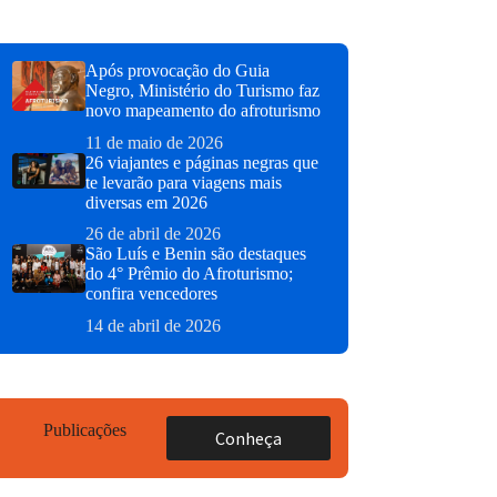
Após provocação do Guia
Negro, Ministério do Turismo faz
novo mapeamento do afroturismo
11 de maio de 2026
26 viajantes e páginas negras que
te levarão para viagens mais
diversas em 2026
26 de abril de 2026
São Luís e Benin são destaques
do 4° Prêmio do Afroturismo;
confira vencedores
14 de abril de 2026
Publicações
Conheça