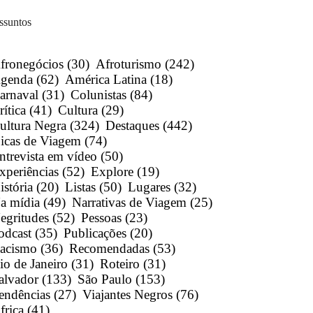
ssuntos
fronegócios
(30)
Afroturismo
(242)
genda
(62)
América Latina
(18)
arnaval
(31)
Colunistas
(84)
rítica
(41)
Cultura
(29)
ultura Negra
(324)
Destaques
(442)
icas de Viagem
(74)
ntrevista em vídeo
(50)
xperiências
(52)
Explore
(19)
istória
(20)
Listas
(50)
Lugares
(32)
a mídia
(49)
Narrativas de Viagem
(25)
egritudes
(52)
Pessoas
(23)
odcast
(35)
Publicações
(20)
acismo
(36)
Recomendadas
(53)
io de Janeiro
(31)
Roteiro
(31)
alvador
(133)
São Paulo
(153)
endências
(27)
Viajantes Negros
(76)
frica
(41)