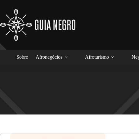
Pular
para
o
conteúdo
Sobre
Afronegócios
Afroturismo
Neg