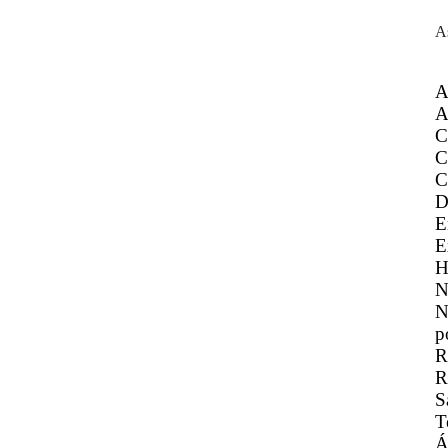
A
A
A
C
C
C
D
E
E
H
N
N
p
R
R
S
T
Á