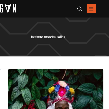
Pular
para
o
conteúdo
instituto moreira salles