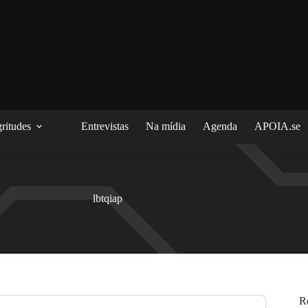
ritudes
Entrevistas
Na mídia
Agenda
APOIA.se
lbtqiap
R