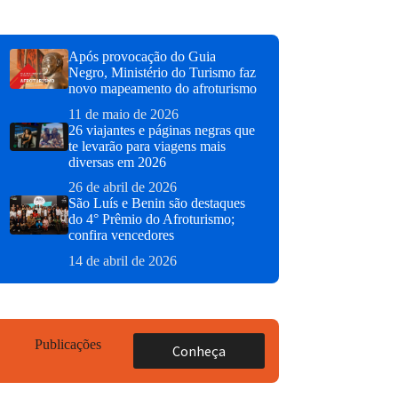
Após provocação do Guia
Negro, Ministério do Turismo faz
novo mapeamento do afroturismo
11 de maio de 2026
26 viajantes e páginas negras que
te levarão para viagens mais
diversas em 2026
26 de abril de 2026
São Luís e Benin são destaques
do 4° Prêmio do Afroturismo;
confira vencedores
14 de abril de 2026
Publicações
Conheça