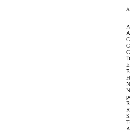
A
A
A
C
C
C
D
E
E
H
N
N
p
R
R
S
T
Á