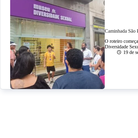
Caminhada São
O roteiro começa
Diversidade Sex
19 de 