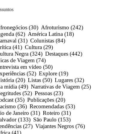
ssuntos
fronegócios
(30)
Afroturismo
(242)
genda
(62)
América Latina
(18)
arnaval
(31)
Colunistas
(84)
rítica
(41)
Cultura
(29)
ultura Negra
(324)
Destaques
(442)
icas de Viagem
(74)
ntrevista em vídeo
(50)
xperiências
(52)
Explore
(19)
istória
(20)
Listas
(50)
Lugares
(32)
a mídia
(49)
Narrativas de Viagem
(25)
egritudes
(52)
Pessoas
(23)
odcast
(35)
Publicações
(20)
acismo
(36)
Recomendadas
(53)
io de Janeiro
(31)
Roteiro
(31)
alvador
(133)
São Paulo
(153)
endências
(27)
Viajantes Negros
(76)
frica
(41)