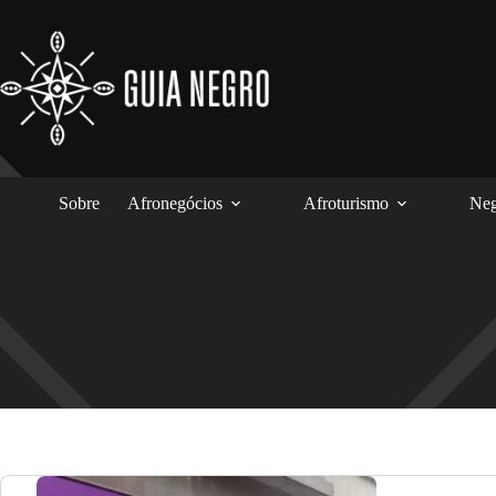
Pular
para
o
conteúdo
Sobre
Afronegócios
Afroturismo
Neg