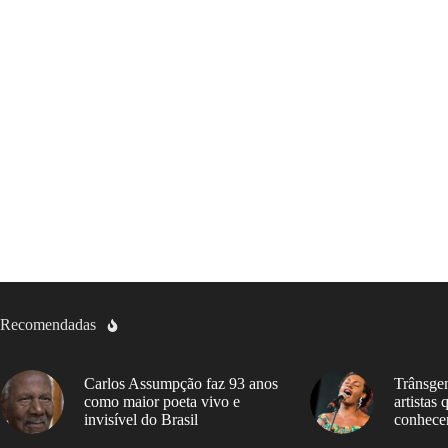
Recomendadas
Carlos Assumpção faz 93 anos
Trânsgen
como maior poeta vivo e
artistas
invisível do Brasil
conhece