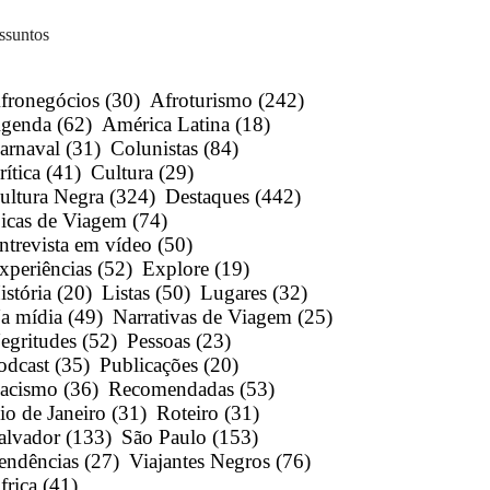
ssuntos
fronegócios
(30)
Afroturismo
(242)
genda
(62)
América Latina
(18)
arnaval
(31)
Colunistas
(84)
rítica
(41)
Cultura
(29)
ultura Negra
(324)
Destaques
(442)
icas de Viagem
(74)
ntrevista em vídeo
(50)
xperiências
(52)
Explore
(19)
istória
(20)
Listas
(50)
Lugares
(32)
a mídia
(49)
Narrativas de Viagem
(25)
egritudes
(52)
Pessoas
(23)
odcast
(35)
Publicações
(20)
acismo
(36)
Recomendadas
(53)
io de Janeiro
(31)
Roteiro
(31)
alvador
(133)
São Paulo
(153)
endências
(27)
Viajantes Negros
(76)
frica
(41)