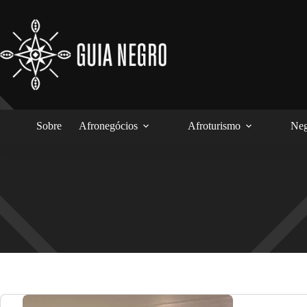
Pular
para
o
conteúdo
Sobre
Afronegócios
Afroturismo
Neg