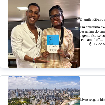
Djamila Ribeiro 
Em entrevista exc
passagem do temp
a gente fica se 
seu caminho”.…
17 de 
Livro resgata his