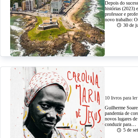
Depois do sucess
histórias (2023
professor e prof
novo trabalho: O
30 de j
10 livros para l
Guilherme Soares
pandemia de coro
novos lugares de
conduzir para…
5 de s