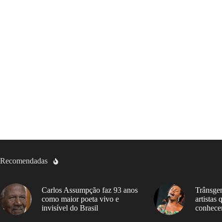
Recomendadas
Carlos Assumpção faz 93 anos
Trânsgen
como maior poeta vivo e
artistas
invisível do Brasil
conhece