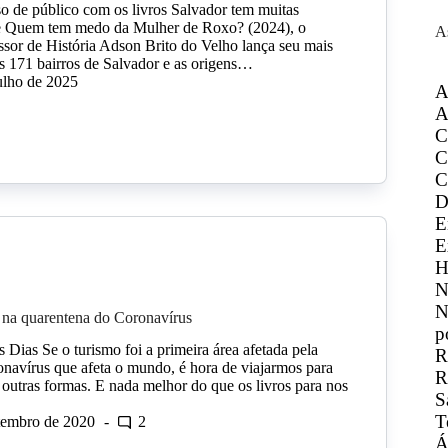
o de público com os livros Salvador tem muitas
) e Quem tem medo da Mulher de Roxo? (2024), o
A
essor de História Adson Brito do Velho lança seu mais
s 171 bairros de Salvador e as origens…
ulho de 2025
A
A
C
C
C
D
E
E
H
N
N
er na quarentena do Coronavírus
p
 Dias Se o turismo foi a primeira área afetada pela
R
navírus que afeta o mundo, é hora de viajarmos para
R
 outras formas. E nada melhor do que os livros para nos
S
T
etembro de 2020
2
Á