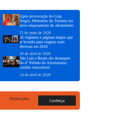
Após provocação do Guia
Negro, Ministério do Turismo faz
novo mapeamento do afroturismo
11 de maio de 2026
26 viajantes e páginas negras que
te levarão para viagens mais
diversas em 2026
26 de abril de 2026
São Luís e Benin são destaques
do 4° Prêmio do Afroturismo;
confira vencedores
14 de abril de 2026
Publicações
Conheça