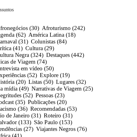
ssuntos
fronegócios
(30)
Afroturismo
(242)
genda
(62)
América Latina
(18)
arnaval
(31)
Colunistas
(84)
rítica
(41)
Cultura
(29)
ultura Negra
(324)
Destaques
(442)
icas de Viagem
(74)
ntrevista em vídeo
(50)
xperiências
(52)
Explore
(19)
istória
(20)
Listas
(50)
Lugares
(32)
a mídia
(49)
Narrativas de Viagem
(25)
egritudes
(52)
Pessoas
(23)
odcast
(35)
Publicações
(20)
acismo
(36)
Recomendadas
(53)
io de Janeiro
(31)
Roteiro
(31)
alvador
(133)
São Paulo
(153)
endências
(27)
Viajantes Negros
(76)
frica
(41)