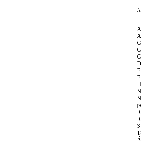
A
A
A
C
C
C
D
E
E
H
N
N
p
R
R
S
T
Á