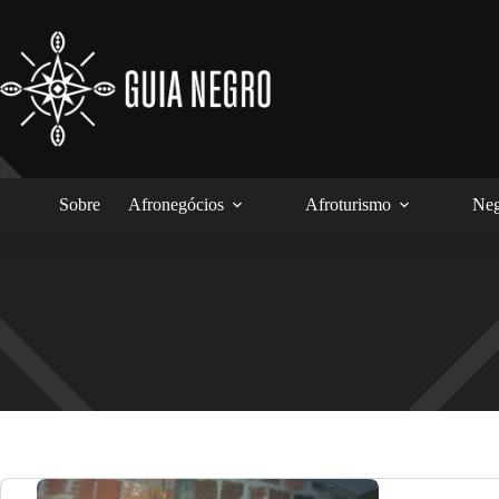
Pular
para
o
conteúdo
Sobre
Afronegócios
Afroturismo
Neg