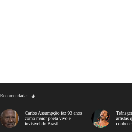
Recomendadas
Carlos Assumpção faz 93 anos
Trânsgen
como maior poeta vivo e
artistas
invisível do Brasil
conhece