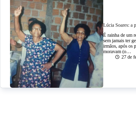
Lúcia Soares: a
É rainha de um r
sem jamais ter g
irmãos, após os
moravam (o…
27 de f