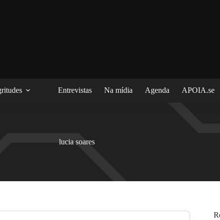
ritudes
Entrevistas
Na mídia
Agenda
APOIA.se
lucia soares
R