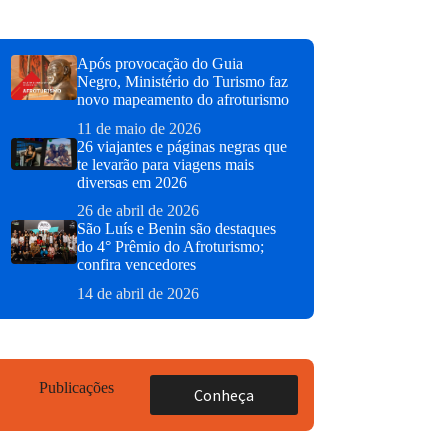
Após provocação do Guia
Negro, Ministério do Turismo faz
novo mapeamento do afroturismo
11 de maio de 2026
26 viajantes e páginas negras que
te levarão para viagens mais
diversas em 2026
26 de abril de 2026
São Luís e Benin são destaques
do 4° Prêmio do Afroturismo;
confira vencedores
14 de abril de 2026
Publicações
Conheça