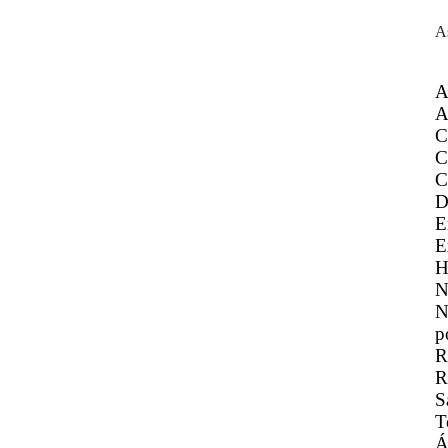
A
A
A
C
C
C
D
E
E
H
N
N
p
R
R
S
T
Á