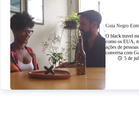
Guia Negro Entre
O black travel m
como os EUA, ma
ações de pessoa
conversa com Gu
5 de ju