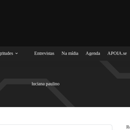
ritudes
Entrevistas
Na mídia
Agenda
APOIA.se
luciana paulino
R