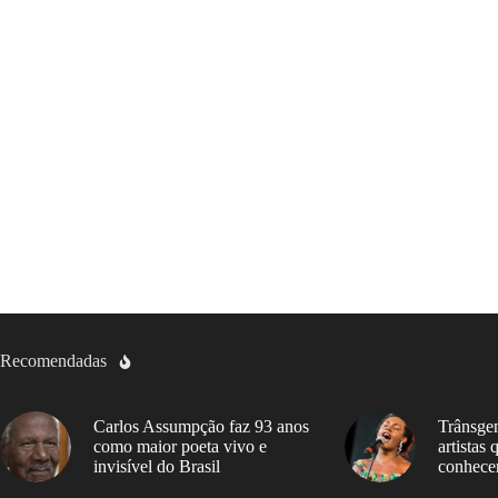
Recomendadas
Carlos Assumpção faz 93 anos
Trânsgen
como maior poeta vivo e
artistas
invisível do Brasil
conhece