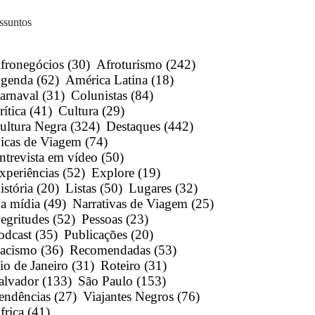
ssuntos
fronegócios
(30)
Afroturismo
(242)
genda
(62)
América Latina
(18)
arnaval
(31)
Colunistas
(84)
rítica
(41)
Cultura
(29)
ultura Negra
(324)
Destaques
(442)
icas de Viagem
(74)
ntrevista em vídeo
(50)
xperiências
(52)
Explore
(19)
istória
(20)
Listas
(50)
Lugares
(32)
a mídia
(49)
Narrativas de Viagem
(25)
egritudes
(52)
Pessoas
(23)
odcast
(35)
Publicações
(20)
acismo
(36)
Recomendadas
(53)
io de Janeiro
(31)
Roteiro
(31)
alvador
(133)
São Paulo
(153)
endências
(27)
Viajantes Negros
(76)
frica
(41)