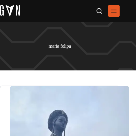
Pular
para
o
conteúdo
maria felipa