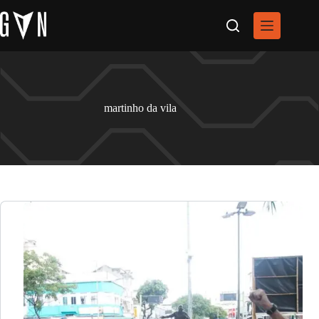
Pular
para
o
conteúdo
martinho da vila