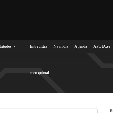
ritudes
Entrevistas
Na mídia
Agenda
APOIA.se
meu quintal
R