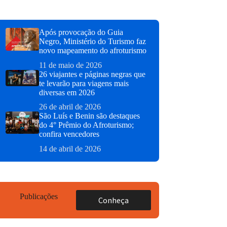
Após provocação do Guia
Negro, Ministério do Turismo faz
novo mapeamento do afroturismo
11 de maio de 2026
26 viajantes e páginas negras que
te levarão para viagens mais
diversas em 2026
26 de abril de 2026
São Luís e Benin são destaques
do 4° Prêmio do Afroturismo;
confira vencedores
14 de abril de 2026
Publicações
Conheça