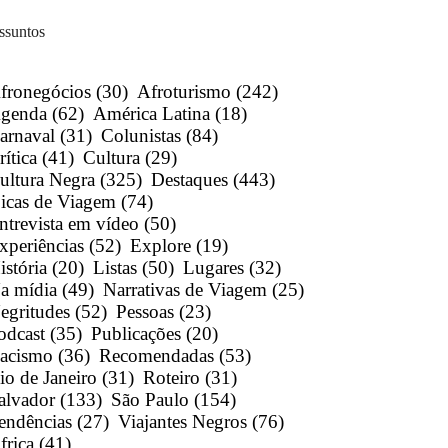
ssuntos
fronegócios
(30)
Afroturismo
(242)
genda
(62)
América Latina
(18)
arnaval
(31)
Colunistas
(84)
rítica
(41)
Cultura
(29)
ultura Negra
(325)
Destaques
(443)
icas de Viagem
(74)
ntrevista em vídeo
(50)
xperiências
(52)
Explore
(19)
istória
(20)
Listas
(50)
Lugares
(32)
a mídia
(49)
Narrativas de Viagem
(25)
egritudes
(52)
Pessoas
(23)
odcast
(35)
Publicações
(20)
acismo
(36)
Recomendadas
(53)
io de Janeiro
(31)
Roteiro
(31)
alvador
(133)
São Paulo
(154)
endências
(27)
Viajantes Negros
(76)
frica
(41)