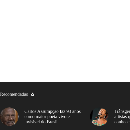
Recomendadas
Carlos Assumpção faz 93 anos
Trânsgen
como maior poeta vivo e
artistas
invisível do Brasil
conhece