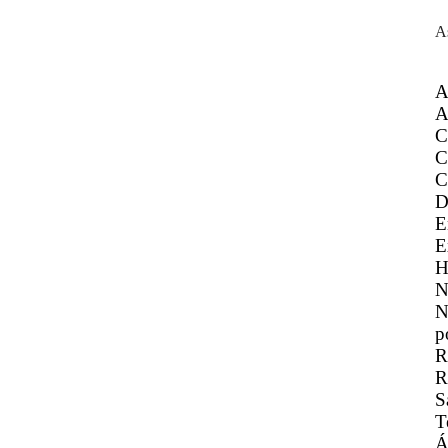
A
A
A
C
C
C
D
E
E
H
N
N
p
R
R
S
T
Á