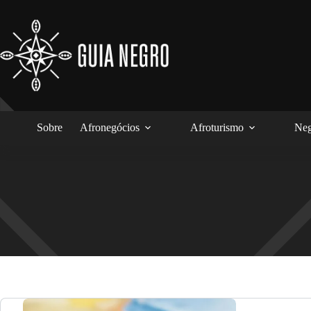
Pular
para
o
conteúdo
Sobre
Afronegócios
Afroturismo
Neg