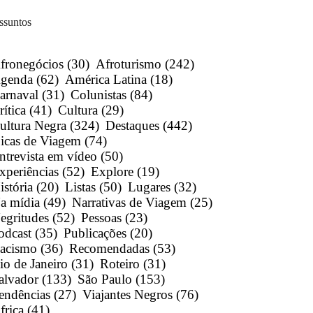
ssuntos
fronegócios
(30)
Afroturismo
(242)
genda
(62)
América Latina
(18)
arnaval
(31)
Colunistas
(84)
rítica
(41)
Cultura
(29)
ultura Negra
(324)
Destaques
(442)
icas de Viagem
(74)
ntrevista em vídeo
(50)
xperiências
(52)
Explore
(19)
istória
(20)
Listas
(50)
Lugares
(32)
a mídia
(49)
Narrativas de Viagem
(25)
egritudes
(52)
Pessoas
(23)
odcast
(35)
Publicações
(20)
acismo
(36)
Recomendadas
(53)
io de Janeiro
(31)
Roteiro
(31)
alvador
(133)
São Paulo
(153)
endências
(27)
Viajantes Negros
(76)
frica
(41)