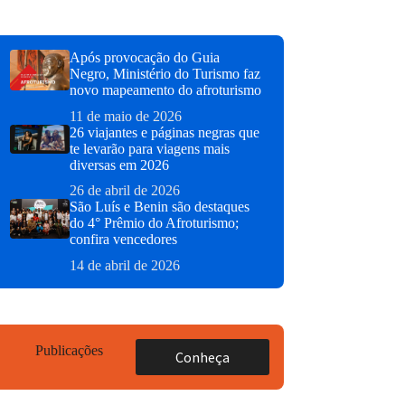
Após provocação do Guia
Negro, Ministério do Turismo faz
novo mapeamento do afroturismo
11 de maio de 2026
26 viajantes e páginas negras que
te levarão para viagens mais
diversas em 2026
26 de abril de 2026
São Luís e Benin são destaques
do 4° Prêmio do Afroturismo;
confira vencedores
14 de abril de 2026
Publicações
Conheça