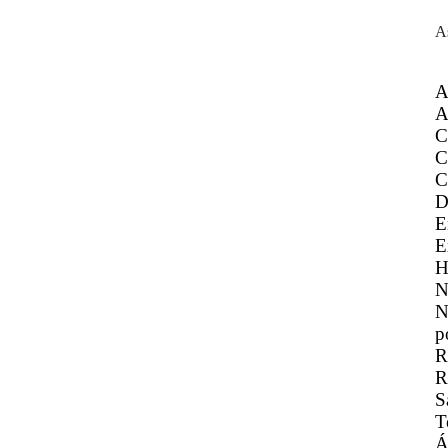
A
A
A
C
C
C
D
E
E
H
N
N
p
R
R
S
T
Á