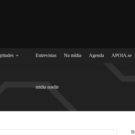
ritudes
Entrevistas
Na mídia
Agenda
APOIA.se
midia noelle
R