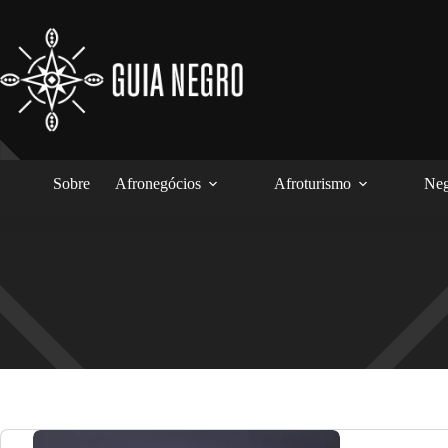
Pular
para
o
conteúdo
Sobre
Afronegócios
Afroturismo
Neg