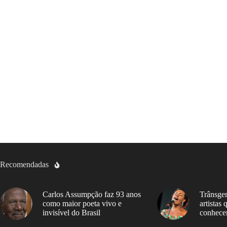
Recomendadas
Carlos Assumpção faz 93 anos
Trânsgen
como maior poeta vivo e
artistas
invisível do Brasil
conhece