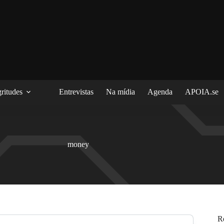
ritudes
Entrevistas
Na mídia
Agenda
APOIA.se
money
R