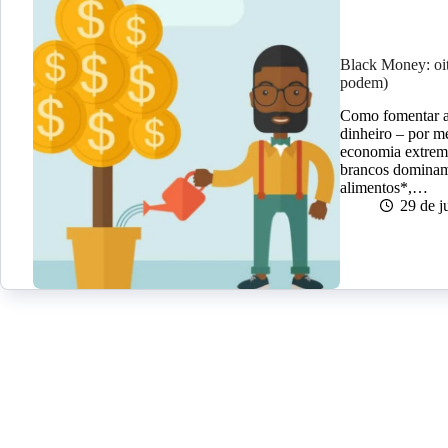
Black Money: oit
podem)
Como fomentar a
dinheiro – por 
economia extrem
brancos dominam
alimentos*,…
29 de j