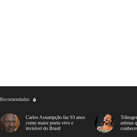
Recomendadas
Carlos Assumpção faz 93 anos
Trânsgen
como maior poeta vivo e
artistas
invisível do Brasil
conhece