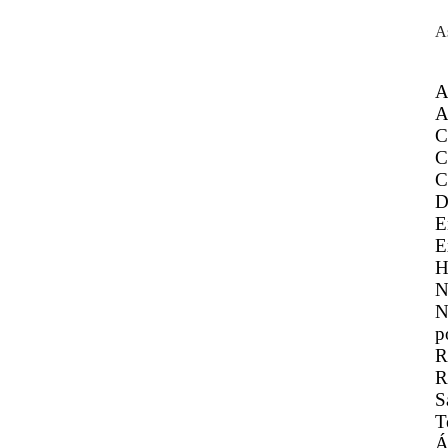
A
A
A
C
C
C
D
E
E
H
N
N
p
R
R
S
T
Á