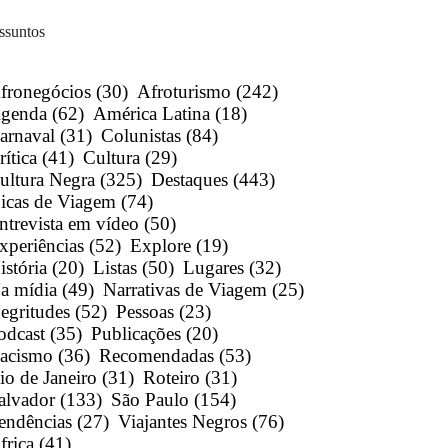
ssuntos
fronegócios
(30)
Afroturismo
(242)
genda
(62)
América Latina
(18)
arnaval
(31)
Colunistas
(84)
rítica
(41)
Cultura
(29)
ultura Negra
(325)
Destaques
(443)
icas de Viagem
(74)
ntrevista em vídeo
(50)
xperiências
(52)
Explore
(19)
istória
(20)
Listas
(50)
Lugares
(32)
a mídia
(49)
Narrativas de Viagem
(25)
egritudes
(52)
Pessoas
(23)
odcast
(35)
Publicações
(20)
acismo
(36)
Recomendadas
(53)
io de Janeiro
(31)
Roteiro
(31)
alvador
(133)
São Paulo
(154)
endências
(27)
Viajantes Negros
(76)
frica
(41)