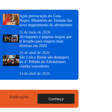
Após provocação do Guia
Negro, Ministério do Turismo faz
novo mapeamento do afroturismo
11 de maio de 2026
26 viajantes e páginas negras que
te levarão para viagens mais
diversas em 2026
26 de abril de 2026
São Luís e Benin são destaques
do 4° Prêmio do Afroturismo;
confira vencedores
14 de abril de 2026
Publicações
Conheça