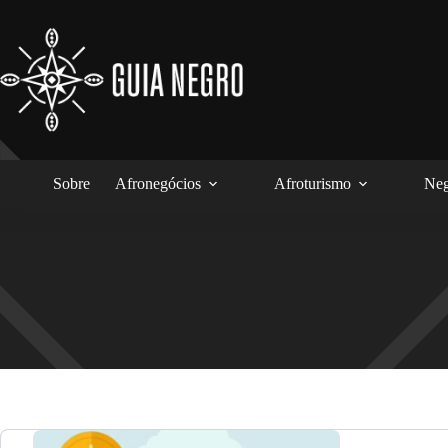
Pular
para
o
conteúdo
Sobre
Afronegócios
Afroturismo
Neg