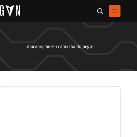
Pular
para
o
conteúdo
mucane; museu capixaba do negro