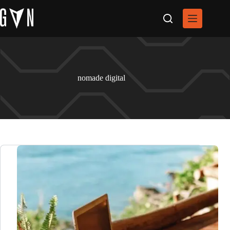
Pular
para
o
conteúdo
nomade digital