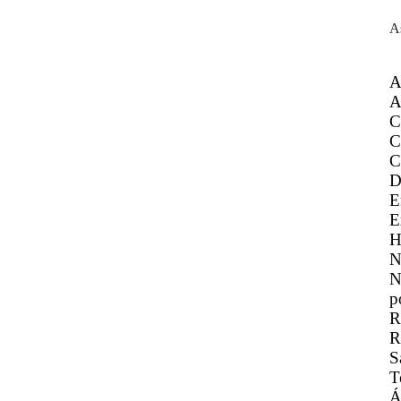
A
A
A
C
C
C
D
E
E
H
N
N
p
R
R
S
T
Á