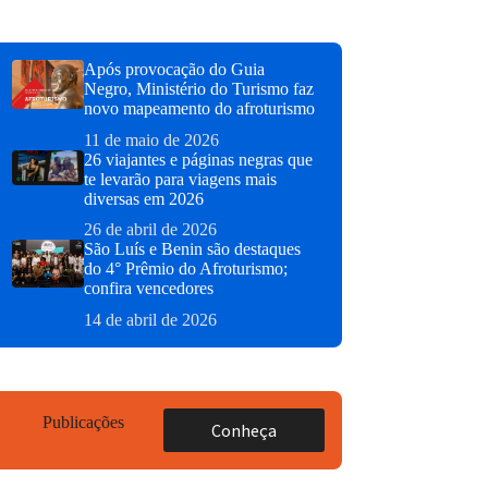
Após provocação do Guia
Negro, Ministério do Turismo faz
novo mapeamento do afroturismo
11 de maio de 2026
26 viajantes e páginas negras que
te levarão para viagens mais
diversas em 2026
26 de abril de 2026
São Luís e Benin são destaques
do 4° Prêmio do Afroturismo;
confira vencedores
14 de abril de 2026
Publicações
Conheça