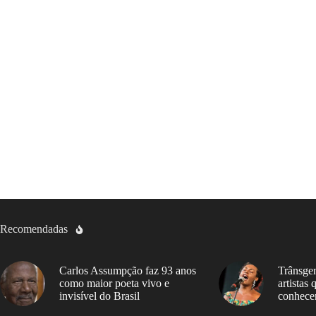
Recomendadas
Carlos Assumpção faz 93 anos
Trânsgen
como maior poeta vivo e
artistas
invisível do Brasil
conhece