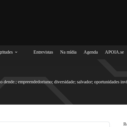
ritudes
Entrevistas
Na mídia
Agenda
APOIA.se
do dende.; empreendedorismo; diversidade; salvador; oportunidades invi
R