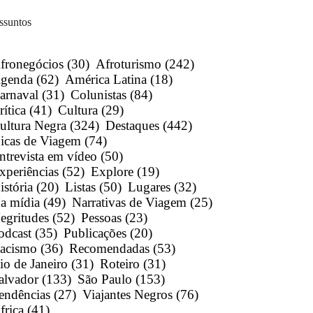
ssuntos
fronegócios
(30)
Afroturismo
(242)
genda
(62)
América Latina
(18)
arnaval
(31)
Colunistas
(84)
rítica
(41)
Cultura
(29)
ultura Negra
(324)
Destaques
(442)
icas de Viagem
(74)
ntrevista em vídeo
(50)
xperiências
(52)
Explore
(19)
istória
(20)
Listas
(50)
Lugares
(32)
a mídia
(49)
Narrativas de Viagem
(25)
egritudes
(52)
Pessoas
(23)
odcast
(35)
Publicações
(20)
acismo
(36)
Recomendadas
(53)
io de Janeiro
(31)
Roteiro
(31)
alvador
(133)
São Paulo
(153)
endências
(27)
Viajantes Negros
(76)
frica
(41)