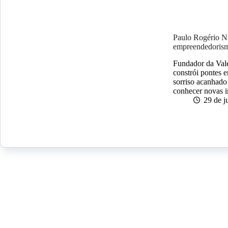
Paulo Rogério Nu
empreendedorism
Fundador da Vale
constrói pontes 
sorriso acanhado
conhecer novas 
29 de j