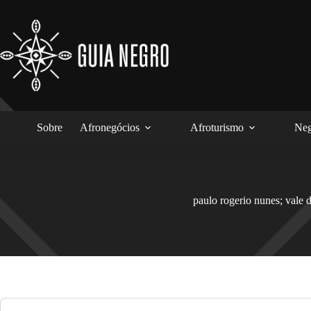
Pular
para
o
conteúdo
Sobre
Afronegócios
Afroturismo
Neg
paulo rogerio nunes; vale 