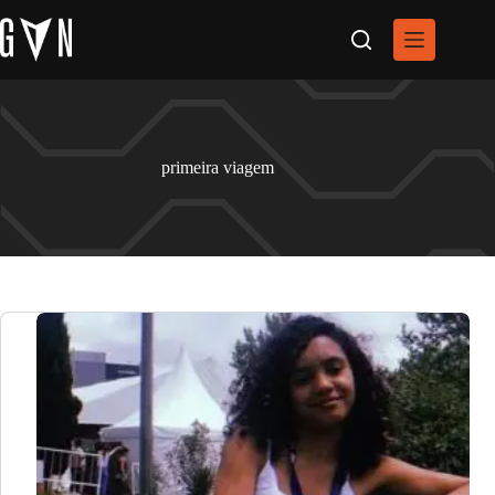
Pular
para
o
conteúdo
primeira viagem