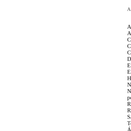
A
A
A
C
C
C
D
E
E
H
N
N
p
R
R
S
T
Á