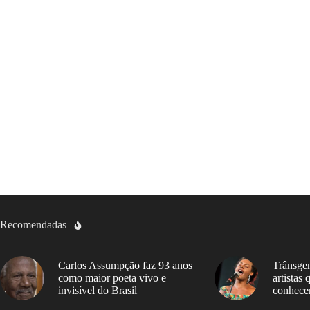
Recomendadas
Carlos Assumpção faz 93 anos
Trânsgen
como maior poeta vivo e
artistas
invisível do Brasil
conhece