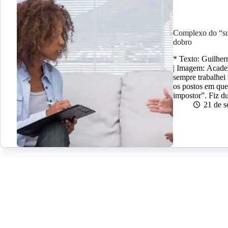
Complexo do “su
dobro
* Texto: Guilher
| Imagem: Academ
sempre trabalhei
os postos em que
impostor”. Fiz 
21 de 