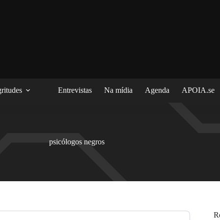
ritudes
Entrevistas
Na mídia
Agenda
APOIA.se
psicólogos negros
R