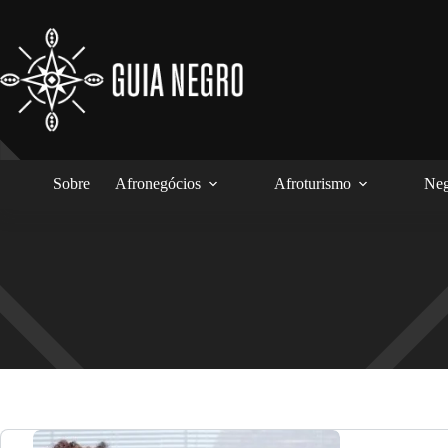
Pular
para
o
conteúdo
Sobre
Afronegócios
Afroturismo
Neg