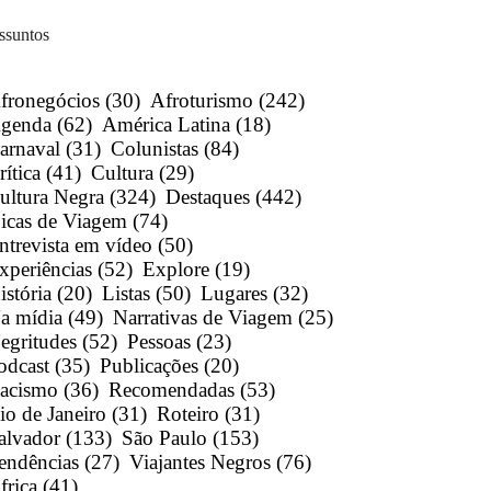
ssuntos
fronegócios
(30)
Afroturismo
(242)
genda
(62)
América Latina
(18)
arnaval
(31)
Colunistas
(84)
rítica
(41)
Cultura
(29)
ultura Negra
(324)
Destaques
(442)
icas de Viagem
(74)
ntrevista em vídeo
(50)
xperiências
(52)
Explore
(19)
istória
(20)
Listas
(50)
Lugares
(32)
a mídia
(49)
Narrativas de Viagem
(25)
egritudes
(52)
Pessoas
(23)
odcast
(35)
Publicações
(20)
acismo
(36)
Recomendadas
(53)
io de Janeiro
(31)
Roteiro
(31)
alvador
(133)
São Paulo
(153)
endências
(27)
Viajantes Negros
(76)
frica
(41)