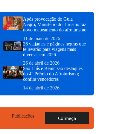
Após provocação do Guia
Negro, Ministério do Turismo faz
novo mapeamento do afroturismo
11 de maio de 2026
26 viajantes e páginas negras que
te levarão para viagens mais
diversas em 2026
26 de abril de 2026
São Luís e Benin são destaques
do 4° Prêmio do Afroturismo;
confira vencedores
14 de abril de 2026
Publicações
Conheça