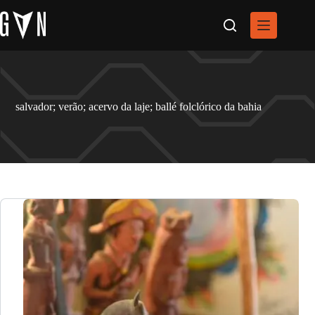
Pular
para
o
conteúdo
salvador; verão; acervo da laje; ballé folclórico da bahia