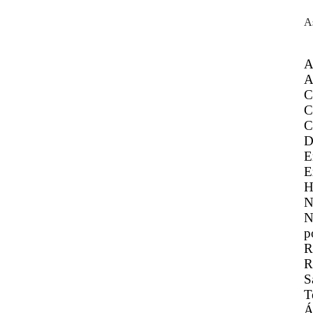
A
A
A
C
C
C
D
E
E
H
N
N
p
R
R
S
T
Á