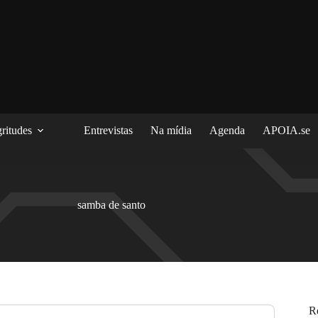
ritudes
Entrevistas
Na mídia
Agenda
APOIA.se
samba de santo
R