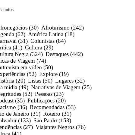
ssuntos
fronegócios
(30)
Afroturismo
(242)
genda
(62)
América Latina
(18)
arnaval
(31)
Colunistas
(84)
rítica
(41)
Cultura
(29)
ultura Negra
(324)
Destaques
(442)
icas de Viagem
(74)
ntrevista em vídeo
(50)
xperiências
(52)
Explore
(19)
istória
(20)
Listas
(50)
Lugares
(32)
a mídia
(49)
Narrativas de Viagem
(25)
egritudes
(52)
Pessoas
(23)
odcast
(35)
Publicações
(20)
acismo
(36)
Recomendadas
(53)
io de Janeiro
(31)
Roteiro
(31)
alvador
(133)
São Paulo
(153)
endências
(27)
Viajantes Negros
(76)
frica
(41)