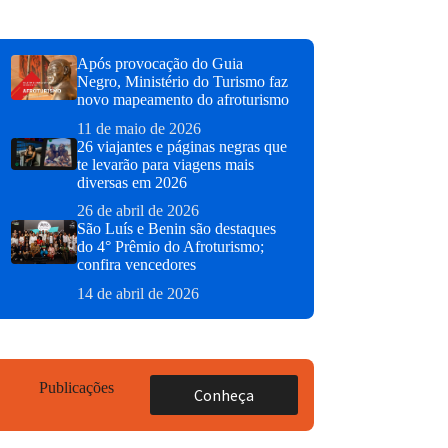
Após provocação do Guia
Negro, Ministério do Turismo faz
novo mapeamento do afroturismo
11 de maio de 2026
26 viajantes e páginas negras que
te levarão para viagens mais
diversas em 2026
26 de abril de 2026
São Luís e Benin são destaques
do 4° Prêmio do Afroturismo;
confira vencedores
14 de abril de 2026
Publicações
Conheça