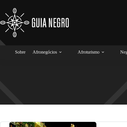
Pular
para
o
conteúdo
Sobre
Afronegócios
Afroturismo
Neg