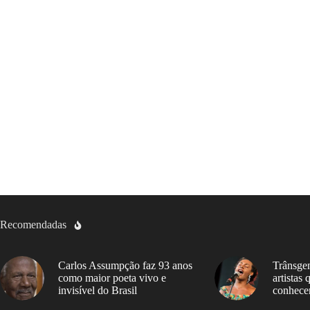
Recomendadas
Carlos Assumpção faz 93 anos
Trânsgen
como maior poeta vivo e
artistas
invisível do Brasil
conhece