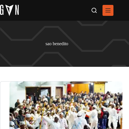
Pular
para
o
conteúdo
sao benedito